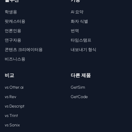
학생용
AI 요약
팟캐스터용
화자 식별
언론인용
번역
연구자용
타임스탬프
콘텐츠 크리에이터용
내보내기 형식
비즈니스용
비교
다른 제품
vs Otter.ai
GetSim
vs Rev
GetCode
vs Descript
vs Trint
vs Sonix