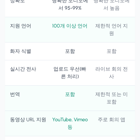
정확도
명확한 오디오에
명확한 오디오에
서 95-99%
서 높음
지원 언어
100개 이상 언어
제한적 언어 지
원
화자 식별
포함
포함
실시간 전사
업로드 우선(빠
라이브 회의 전
른 처리)
사
번역
포함
제한적 또는 미
포함
동영상 URL 지원
YouTube, Vimeo
주로 회의 앱
등