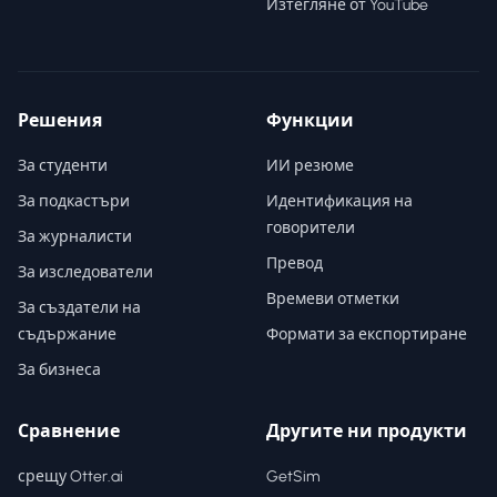
Изтегляне от YouTube
Решения
Функции
За студенти
ИИ резюме
За подкастъри
Идентификация на
говорители
За журналисти
Превод
За изследователи
Времеви отметки
За създатели на
съдържание
Формати за експортиране
За бизнеса
Сравнение
Другите ни продукти
срещу Otter.ai
GetSim