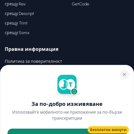
срещу Rev
GetCode
срещу Descript
срещу Trint
срещу Sonix
Правна информация
Политика за поверителност
Условия за ползване
Условия за ползване
За по-добро изживяване
©
2026
Hear2Text
.
Всички права запазени.
Използвайте мобилното ни приложение за по-бързи
транскрипции
Безплатни минути