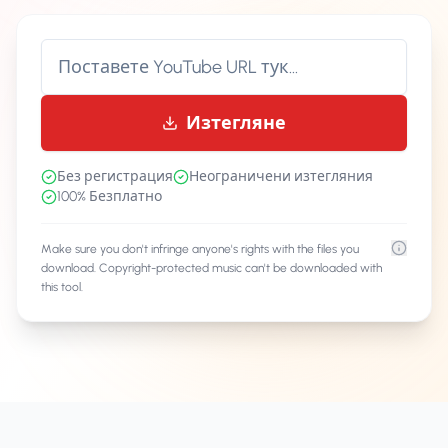
Изтегляне
Без регистрация
Неограничени изтегляния
100% Безплатно
Make sure you don't infringe anyone's rights with the files you
download. Copyright-protected music can't be downloaded with
this tool.