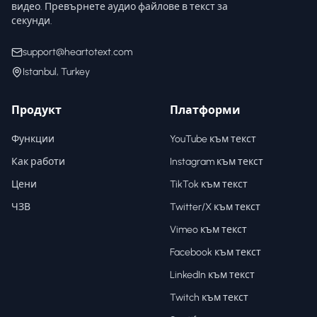
видео. Превърнете аудио файлове в текст за
секунди.
support@heartotext.com
Istanbul, Turkey
Продукт
Платформи
Функции
YouTube към текст
Как работи
Instagram към текст
Цени
TikTok към текст
ЧЗВ
Twitter/X към текст
Vimeo към текст
Facebook към текст
LinkedIn към текст
Twitch към текст