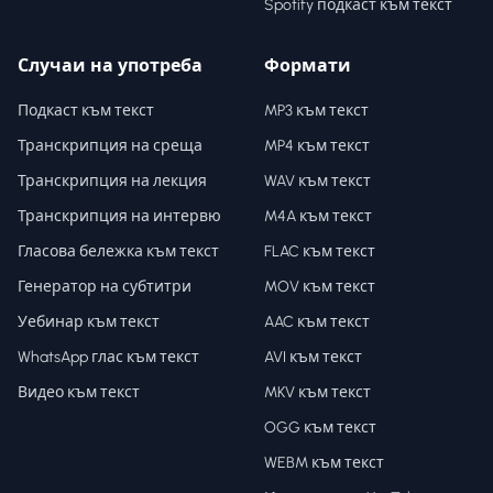
Spotify подкаст към текст
Случаи на употреба
Формати
Подкаст към текст
MP3 към текст
Транскрипция на среща
MP4 към текст
Транскрипция на лекция
WAV към текст
Транскрипция на интервю
M4A към текст
Гласова бележка към текст
FLAC към текст
Генератор на субтитри
MOV към текст
Уебинар към текст
AAC към текст
WhatsApp глас към текст
AVI към текст
Видео към текст
MKV към текст
OGG към текст
WEBM към текст