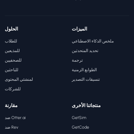
الميزات
الحلول
ملخص الذكاء الاصطناعي
للطلاب
تحديد المتحدثين
للمذيعين
ترجمة
للصحفيين
الطوابع الزمنية
للباحثين
تنسيقات التصدير
لمنشئي المحتوى
للشركات
منتجاتنا الأخرى
مقارنة
GetSim
ضد Otter.ai
GetCode
ضد Rev