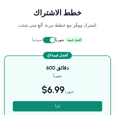
خطط الاشتراك
اشترك ووفّر مع خطط مرنة. ألغِ متى شئت.
شهرياً
أسبوعياً
أفضل قيمة
أفضل قيمة
دقائق
600
شهرياً
$6.99
شهر
/
ابدأ