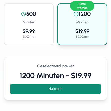
Beste
waarde
500
1200
Minuten
Minuten
$9.99
$19.99
$
0.02
/
min
$
0.02
/
min
Geselecteerd pakket
1200
Minuten
-
$19.99
Nu kopen