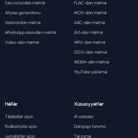
Səs notundan mətnə
FLAC-dan mətnə
Altyazı generatoru
MOV-dan mətnə
Vebinardan mətnə
AAC-dən mətnə
WhatsApp səsindən mətnə
AVI-dan mətnə
Video-dan mətnə
MKV-dan mətnə
OGG-dan mətnə
WEBM-dən mətnə
YouTube yükləmə
Həllər
Xüsusiyyətlər
Tələbələr üçün
AI xülasəsi
Podkastçılar üçün
Danışıqçı tanıma
Jurnalistlər üçün
Tərcümə