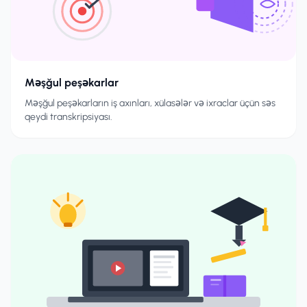
Məşğul peşəkarlar
Məşğul peşəkarların iş axınları, xülasələr və ixraclar üçün səs
qeydi transkripsiyası.