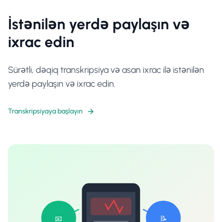
İstənilən yerdə paylaşın və
ixrac edin
Sürətli, dəqiq transkripsiya və asan ixrac ilə istənilən
yerdə paylaşın və ixrac edin.
Transkripsiyaya başlayın
📧
📝