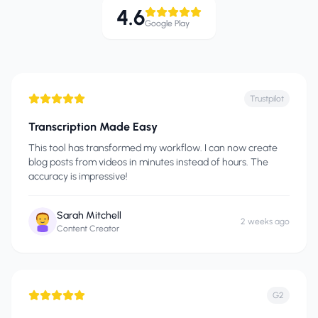
4.6
Google Play
Trustpilot
Transcription Made Easy
This tool has transformed my workflow. I can now create
blog posts from videos in minutes instead of hours. The
accuracy is impressive!
Sarah Mitchell
2 weeks ago
Content Creator
G2