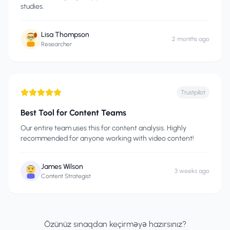
studies.
Lisa Thompson
2 months ago
Researcher
Trustpilot
Best Tool for Content Teams
Our entire team uses this for content analysis. Highly
recommended for anyone working with video content!
James Wilson
3 weeks ago
Content Strategist
Özünüz sınaqdan keçirməyə hazırsınız?