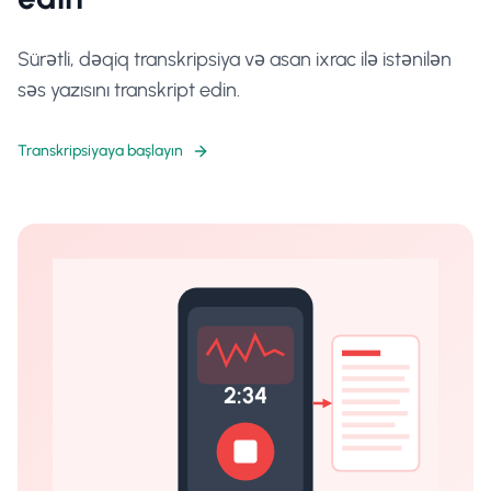
Sürətli, dəqiq transkripsiya və asan ixrac ilə istənilən
səs yazısını transkript edin.
Transkripsiyaya başlayın
2:34