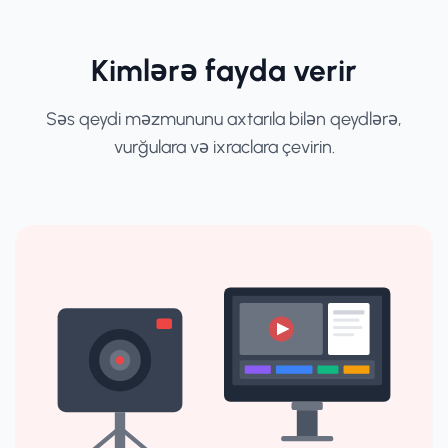
Kimlərə fayda verir
Səs qeydi məzmununu axtarıla bilən qeydlərə,
vurğulara və ixraclara çevirin.