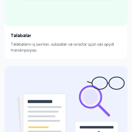
Tələbələr
Tələbələrin iş axınları, xülasələr və ixraclar üçün səs qeydi
transkripsiyası.