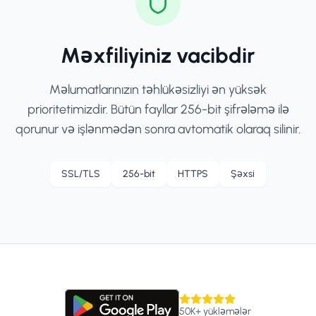
Məxfiliyiniz vacibdir
Məlumatlarınızın təhlükəsizliyi ən yüksək
prioritetimizdir. Bütün fayllar 256-bit şifrələmə ilə
qorunur və işlənmədən sonra avtomatik olaraq silinir.
SSL/TLS
256-bit
HTTPS
Şəxsi
50K+
yükləmələr