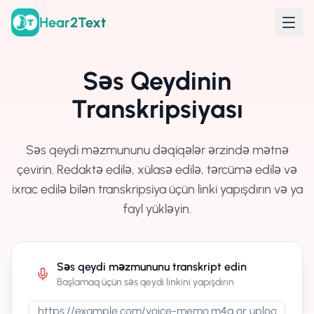
Hear2Text
Səs Qeydinin
Transkripsiyası
Səs qeydi məzmununu dəqiqələr ərzində mətnə
çevirin. Redaktə edilə, xülasə edilə, tərcümə edilə və
ixrac edilə bilən transkripsiya üçün linki yapışdırın və ya
fayl yükləyin.
Səs qeydi məzmununu transkript edin
Başlamaq üçün səs qeydi linkini yapışdırın