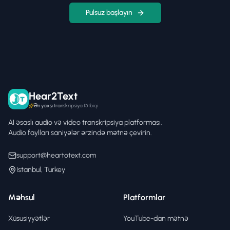
Pulsuz başlayın
Hear2Text
Ən yaxşı transkripsiya tətbiqi
AI əsaslı audio və video transkripsiya platforması.
Audio faylları saniyələr ərzində mətnə çevirin.
support@heartotext.com
Istanbul, Turkey
Məhsul
Platformlar
Xüsusiyyətlər
YouTube-dan mətnə