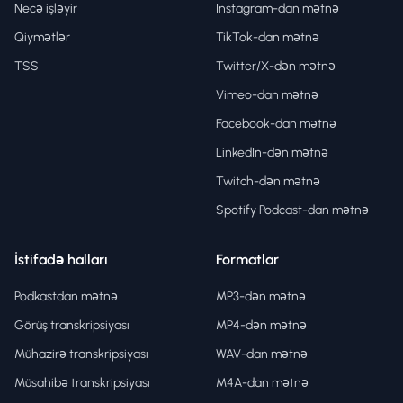
Necə işləyir
Instagram-dan mətnə
Qiymətlər
TikTok-dan mətnə
TSS
Twitter/X-dən mətnə
Vimeo-dan mətnə
Facebook-dan mətnə
LinkedIn-dən mətnə
Twitch-dən mətnə
Spotify Podcast-dan mətnə
İstifadə halları
Formatlar
Podkastdan mətnə
MP3-dən mətnə
Görüş transkripsiyası
MP4-dən mətnə
Mühazirə transkripsiyası
WAV-dan mətnə
Müsahibə transkripsiyası
M4A-dan mətnə