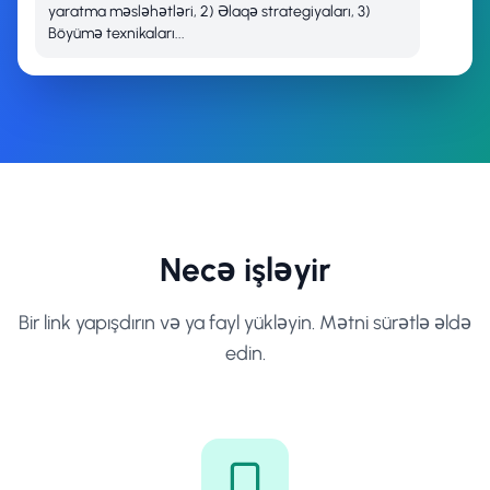
yaratma məsləhətləri, 2) Əlaqə strategiyaları, 3)
Böyümə texnikaları...
Necə işləyir
Bir link yapışdırın və ya fayl yükləyin. Mətni sürətlə əldə
edin.