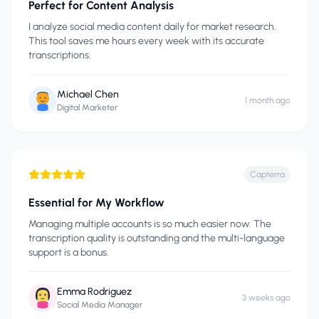
Perfect for Content Analysis
I analyze social media content daily for market research.
This tool saves me hours every week with its accurate
transcriptions.
Michael Chen
1 month ago
Digital Marketer
Capterra
Essential for My Workflow
Managing multiple accounts is so much easier now. The
transcription quality is outstanding and the multi-language
support is a bonus.
Emma Rodriguez
3 weeks ago
Social Media Manager