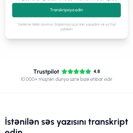
Transkripsiya edin
Yükləmə tələb olunmur. Başlamaq üçün linki yapışdırın və ya fayl
yükləyin.
Trustpilot
4.8
10.000+ müştəri dünya üzrə bizə etibar edir
İstənilən səs yazısını transkript
edin