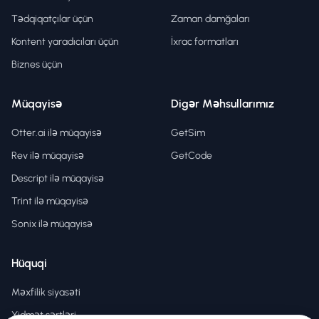
Tədqiqatçılar üçün
Zaman damğaları
Kontent yaradıcıları üçün
İxrac formatları
Biznes üçün
Müqayisə
Digər Məhsullarımız
Otter.ai ilə müqayisə
GetSim
Rev ilə müqayisə
GetCode
Descript ilə müqayisə
Trint ilə müqayisə
Sonix ilə müqayisə
Hüquqi
Məxfilik siyasəti
Xidmət şərtləri