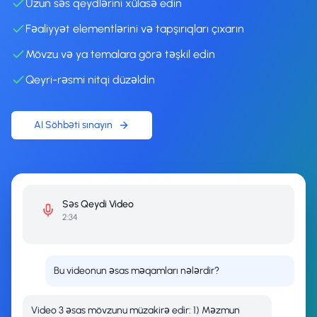
Uzun səs qeydlərini xülasə edin
Fəaliyyət elementlərini və tapşırıqları çıxarın
Mövzu və ya temalara görə təşkil edin
Qeyri-rəsmi nitqi düzəldin
AI Söhbəti sınayın
Səs Qeydi
Video
2:34
Bu videonun əsas məqamları nələrdir?
Video 3 əsas mövzunu müzakirə edir: 1) Məzmun