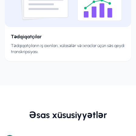
Tədqiqatçılar
Tədqiqatçıların iş axınları, xülasələr və ixraclar üçün səs qeydi
transkripsiyası.
Əsas xüsusiyyətlər