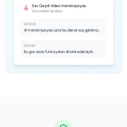
Səs Qeydi
Video transkripsiyası
Süni intellekt ilə işləyir
00:00:15
AI transkripsiyası üzrə bu dərsə xoş gəldiniz...
00:01:30
Bu gün əsas funksiyaları əhatə edəcəyik...