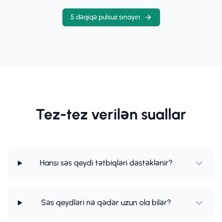
5 dəqiqə pulsuz sınayın
Tez-tez verilən suallar
Hansı səs qeydi tətbiqləri dəstəklənir?
Səs qeydləri nə qədər uzun ola bilər?