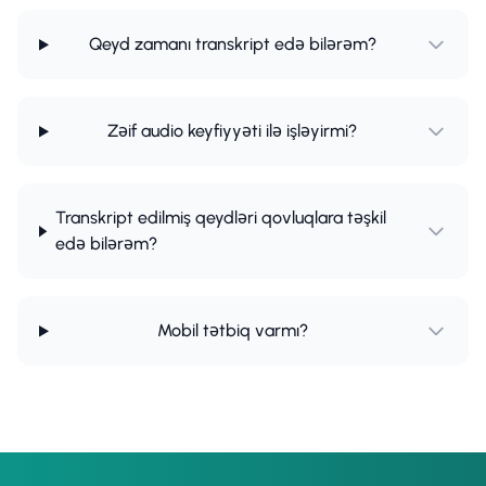
Qeyd zamanı transkript edə bilərəm?
Zəif audio keyfiyyəti ilə işləyirmi?
Transkript edilmiş qeydləri qovluqlara təşkil
edə bilərəm?
Mobil tətbiq varmı?