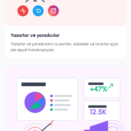
Yazarlar və yaradıcılar
Yazarlar və yaradıcıların iş axınları, xülasələr və ixraclar üçün
səs qeydi transkripsiyası.
+47%
12.5K