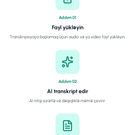
Addım
0
1
Fayl yükləyin
Transkripsiyaya başlamaq üçün audio və ya video fayl yükləyin.
Addım
0
2
AI transkript edir
AI nitqi sürətlə və dəqiqliklə mətnə çevirir.