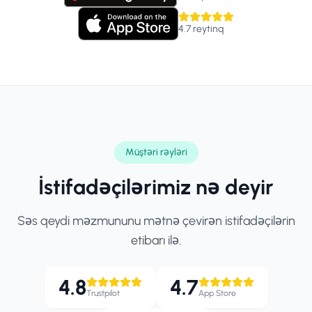
4.7
reytinq
Müştəri rəyləri
İstifadəçilərimiz nə deyir
Səs qeydi məzmununu mətnə çevirən istifadəçilərin
etibarı ilə.
4.8
4.7
Trustpilot
App Store