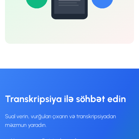
Transkripsiya ilə söhbət edin
Sual verin, vurğuları çıxarın və transkripsiyadan
məzmun yaradın.