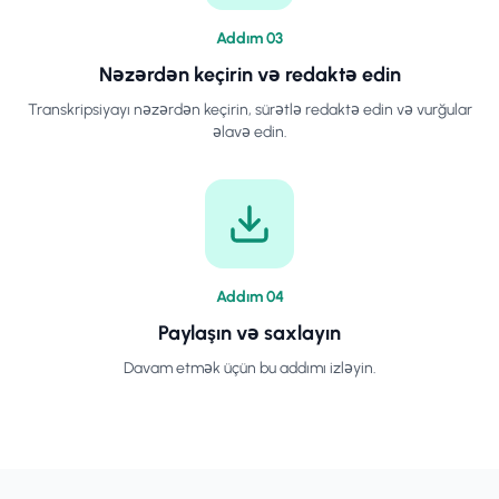
Addım
0
3
Nəzərdən keçirin və redaktə edin
Transkripsiyayı nəzərdən keçirin, sürətlə redaktə edin və vurğular
əlavə edin.
Addım
0
4
Paylaşın və saxlayın
Davam etmək üçün bu addımı izləyin.