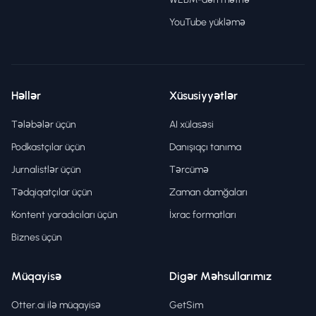
YouTube yükləmə
Həllər
Xüsusiyyətlər
Tələbələr üçün
AI xülasəsi
Podkastçılar üçün
Danışıqçı tanıma
Jurnalistlər üçün
Tərcümə
Tədqiqatçılar üçün
Zaman damğaları
Kontent yaradıcıları üçün
İxrac formatları
Biznes üçün
Müqayisə
Digər Məhsullarımız
Otter.ai ilə müqayisə
GetSim