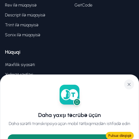
Rev ilə müqayisə
GetCode
Descript ilə müqayisə
Trint ilə müqayisə
Sonix ilə müqayisə
Hüquqi
Məxfilik siyasəti
Xidmət şərtləri
İstifadə şərtləri
Daha yaxşı təcrübə üçün
©
2026
Hear2Text
.
Bütün hüquqlar qorunur.
Daha sürətli transkripsiya üçün mobil tətbiqimizdən istifadə edin
Pulsuz dəqiqə