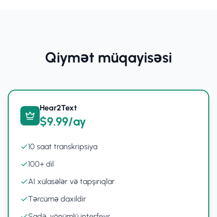
Qiymət müqayisəsi
Hear2Text
$9.99/ay
10 saat transkripsiya
100+ dil
AI xülasələr və tapşırıqlar
Tərcümə daxildir
Sadə, yönümlü interfeys