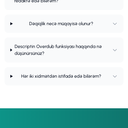
redaktə edə bilərəm?
Dəqiqlik necə müqayisə olunur?
Descriptin Overdub funksiyası haqqında nə
düşünürsünüz?
Hər iki xidmətdən istifadə edə bilərəm?