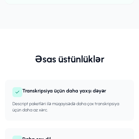
Əsas üstünlüklər
Transkripsiya üçün daha yaxşı dəyər
Descript paketləri ilə müqayisədə daha çox transkripsiya
üçün daha az xərc.