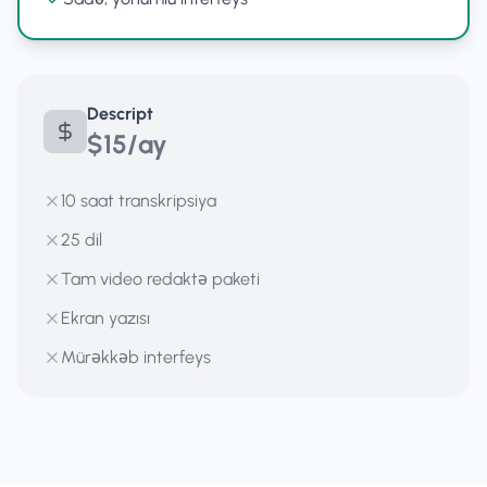
Descript
$15/ay
10 saat transkripsiya
25 dil
Tam video redaktə paketi
Ekran yazısı
Mürəkkəb interfeys