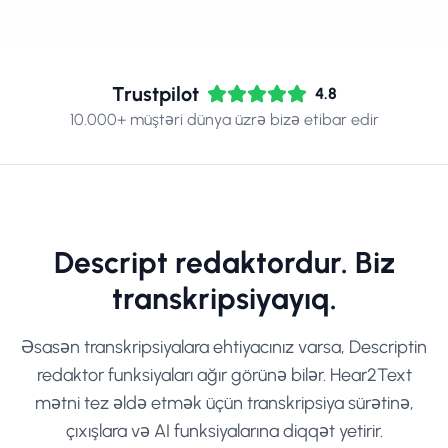
Trustpilot
4.8
10.000+ müştəri dünya üzrə bizə etibar edir
Descript redaktordur. Biz
transkripsiyayıq.
Əsasən transkripsiyalara ehtiyacınız varsa, Descriptin
redaktor funksiyaları ağır görünə bilər. Hear2Text
mətni tez əldə etmək üçün transkripsiya sürətinə,
çıxışlara və AI funksiyalarına diqqət yetirir.