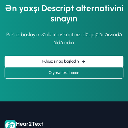
Ən yaxşı Descript alternativini
sınayın
Pulsuz başlayın və ilk transkriptinizi dəqiqələr ərzində
əldə edin.
Pulsuz sınaq başladın
Qiymətlərə baxın
Hear2Text