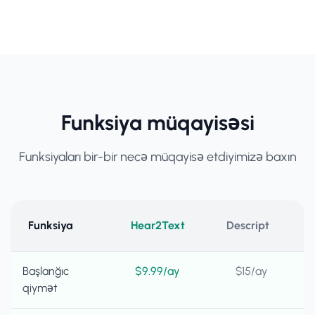
Funksiya müqayisəsi
Funksiyaları bir-bir necə müqayisə etdiyimizə baxın
Funksiya
Hear2Text
Descript
Başlanğıc
$9.99/ay
$15/ay
qiymət