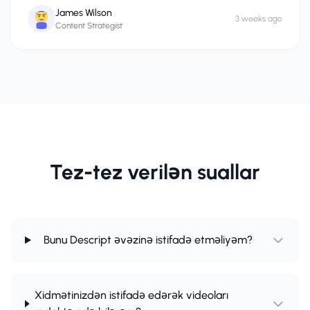
James Wilson
3 weeks ago
Content Strategist
Tez-tez verilən suallar
Bunu Descript əvəzinə istifadə etməliyəm?
Xidmətinizdən istifadə edərək videoları