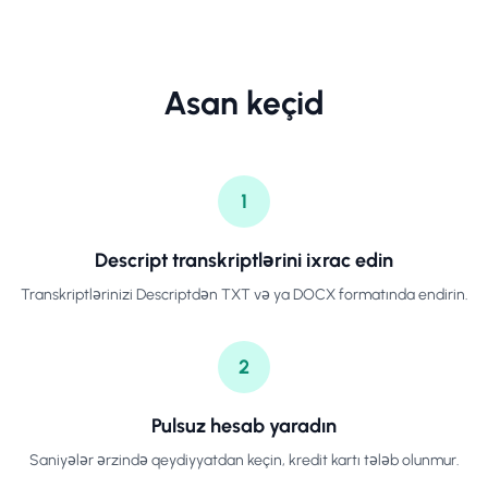
Asan keçid
1
Descript transkriptlərini ixrac edin
Transkriptlərinizi Descriptdən TXT və ya DOCX formatında endirin.
2
Pulsuz hesab yaradın
Saniyələr ərzində qeydiyyatdan keçin, kredit kartı tələb olunmur.