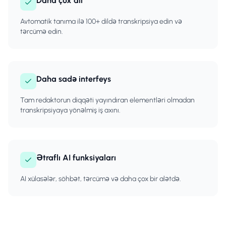
Daha çox dil
Avtomatik tanıma ilə 100+ dildə transkripsiya edin və
tərcümə edin.
Daha sadə interfeys
Tam redaktorun diqqəti yayındıran elementləri olmadan
transkripsiyaya yönəlmiş iş axını.
Ətraflı AI funksiyaları
AI xülasələr, söhbət, tərcümə və daha çox bir alətdə.