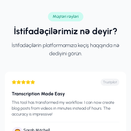
Müştəri rəyləri
İstifadəçilərimiz nə deyir?
İstifadəçilərin platformamıza keçiş haqqında nə
dediyini görün.
Trustpilot
Transcription Made Easy
This tool has transformed my workflow. I can now create
blog posts from videos in minutes instead of hours. The
accuracy is impressive!
Sarah Mitchell