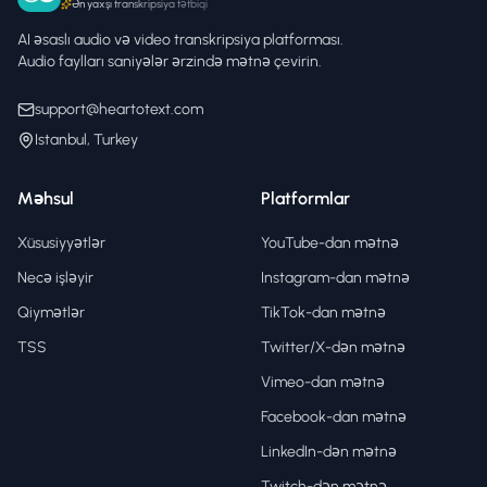
Ən yaxşı transkripsiya tətbiqi
AI əsaslı audio və video transkripsiya platforması.
Audio faylları saniyələr ərzində mətnə çevirin.
support@heartotext.com
Istanbul, Turkey
Məhsul
Platformlar
Xüsusiyyətlər
YouTube-dan mətnə
Necə işləyir
Instagram-dan mətnə
Qiymətlər
TikTok-dan mətnə
TSS
Twitter/X-dən mətnə
Vimeo-dan mətnə
Facebook-dan mətnə
LinkedIn-dən mətnə
Twitch-dən mətnə