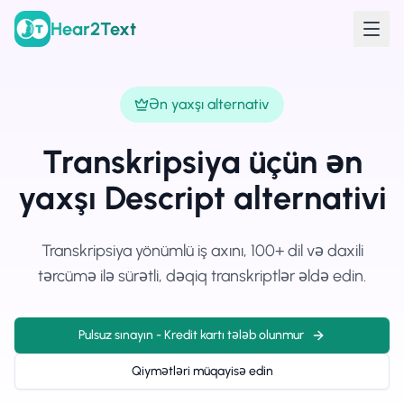
Hear2Text
Ən yaxşı alternativ
Transkripsiya üçün ən
yaxşı Descript alternativi
Transkripsiya yönümlü iş axını, 100+ dil və daxili
tərcümə ilə sürətli, dəqiq transkriptlər əldə edin.
Pulsuz sınayın - Kredit kartı tələb olunmur
Qiymətləri müqayisə edin