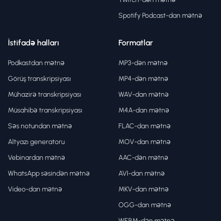
Spotify Podcast-dan mətnə
İstifadə halları
Formatlar
Podkastdan mətnə
MP3-dən mətnə
Görüş transkripsiyası
MP4-dən mətnə
Mühazirə transkripsiyası
WAV-dan mətnə
Müsahibə transkripsiyası
M4A-dan mətnə
Səs notundan mətnə
FLAC-dan mətnə
Altyazı generatoru
MOV-dan mətnə
Vebinardan mətnə
AAC-dən mətnə
WhatsApp səsindən mətnə
AVI-dan mətnə
Video-dan mətnə
MKV-dan mətnə
OGG-dan mətnə
WEBM-dən mətnə