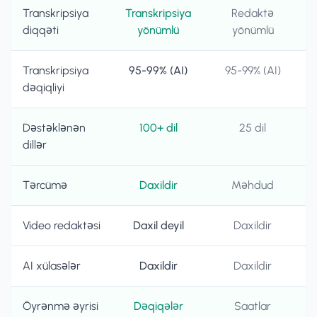
Transkripsiya
Transkripsiya
Redaktə
diqqəti
yönümlü
yönümlü
Transkripsiya
95-99% (AI)
95-99% (AI)
dəqiqliyi
Dəstəklənən
100+ dil
25 dil
dillər
Tərcümə
Daxildir
Məhdud
Video redaktəsi
Daxil deyil
Daxildir
AI xülasələr
Daxildir
Daxildir
Öyrənmə əyrisi
Dəqiqələr
Saatlar