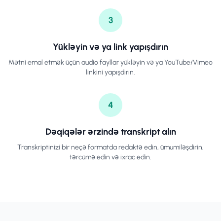
3
Yükləyin və ya link yapışdırın
Mətni emal etmək üçün audio fayllar yükləyin və ya YouTube/Vimeo
linkini yapışdırın.
4
Dəqiqələr ərzində transkript alın
Transkriptinizi bir neçə formatda redaktə edin, ümumiləşdirin,
tərcümə edin və ixrac edin.