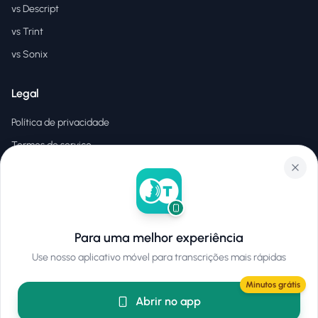
vs Descript
vs Trint
vs Sonix
Legal
Política de privacidade
Termos de serviço
EULA
Para uma melhor experiência
©
2026
Hear2Text
.
Todos os direitos reservados.
Use nosso aplicativo móvel para transcrições mais rápidas
Minutos grátis
Abrir no app