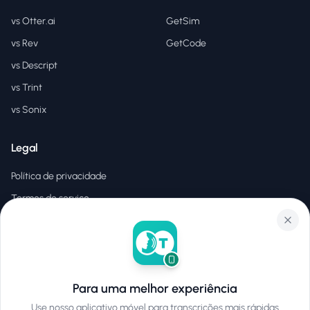
vs Otter.ai
GetSim
vs Rev
GetCode
vs Descript
vs Trint
vs Sonix
Legal
Política de privacidade
Termos de serviço
EULA
Para uma melhor experiência
©
2026
Hear2Text
.
Todos os direitos reservados.
Use nosso aplicativo móvel para transcrições mais rápidas