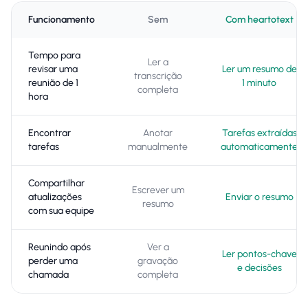
Funcionamento
Sem
Com heartotext
Tempo para
Ler a
revisar uma
Ler um resumo de
transcrição
reunião de 1
1 minuto
completa
hora
Encontrar
Anotar
Tarefas extraídas
tarefas
manualmente
automaticamente
Compartilhar
Escrever um
atualizações
Enviar o resumo
resumo
com sua equipe
Reunindo após
Ver a
Ler pontos-chave
perder uma
gravação
e decisões
chamada
completa