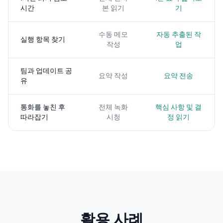
시간
본 읽기
기
수동 메모
자동 추출된 작
실행 항목 찾기
작성
업
팀과 업데이트 공
요약 작성
요약 전송
유
통화를 놓친 후
전체 녹화
핵심 사항 및 결
따라잡기
시청
정 읽기
활용 사례