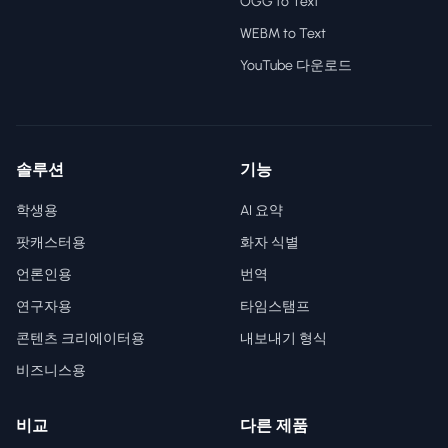
OGG to Text
WEBM to Text
YouTube 다운로드
솔루션
기능
학생용
AI 요약
팟캐스터용
화자 식별
언론인용
번역
연구자용
타임스탬프
콘텐츠 크리에이터용
내보내기 형식
비즈니스용
비교
다른 제품