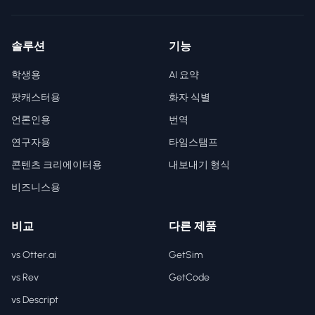
솔루션
기능
학생용
AI 요약
팟캐스터용
화자 식별
언론인용
번역
연구자용
타임스탬프
콘텐츠 크리에이터용
내보내기 형식
비즈니스용
비교
다른 제품
vs Otter.ai
GetSim
vs Rev
GetCode
vs Descript