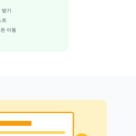
 받기
노트
든 이동