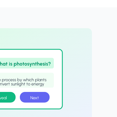
hat is photosynthesis?
 process by which plants
nvert sunlight to energy
veal
Next