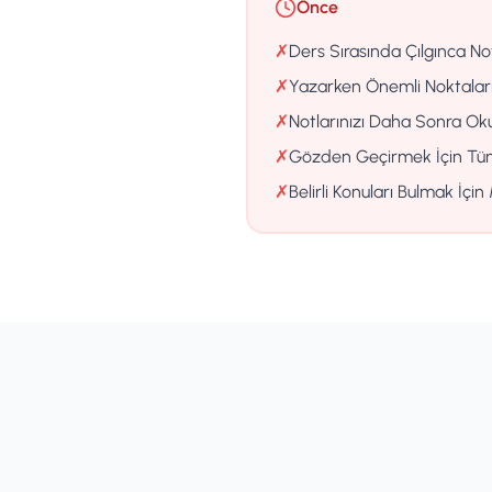
Önce
✗
Ders Sırasında Çılgınca No
✗
Yazarken Önemli Noktaları
✗
Notlarınızı Daha Sonra O
✗
Gözden Geçirmek İçin Tüm 
✗
Belirli Konuları Bulmak İçi