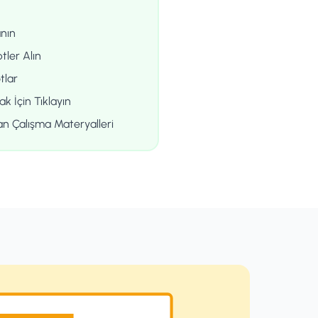
nın
tler Alın
tlar
k İçin Tıklayın
an Çalışma Materyalleri