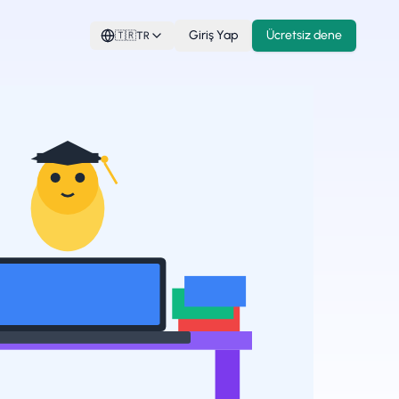
Giriş Yap
Ücretsiz dene
🇹🇷
TR