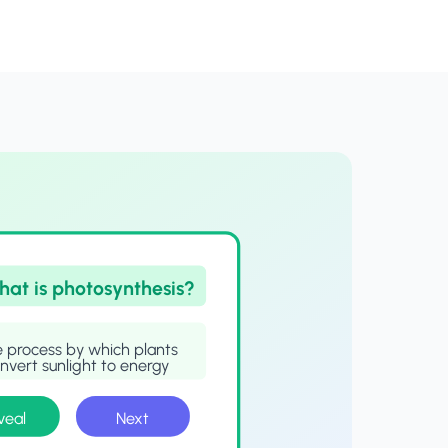
hat is photosynthesis?
 process by which plants
nvert sunlight to energy
veal
Next