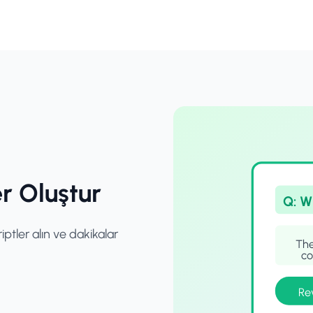
er Oluştur
Q: W
riptler alın ve dakikalar
The
co
Re