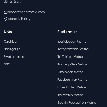
dönüştürün.
support@heartotext.com
Istanbul, Turkey
Ürün
Platformlar
Özellikler
YouTube'dan Metne
Nasıl çalışır
Instagram'dan Metne
Fiyatlandırma
TikTok'tan Metne
SSS
Twitter/X'ten Metne
Vimeo'dan Metne
Facebook'tan Metne
LinkedIn'den Metne
Twitch'ten Metne
Spotify Podcast'ten Metne