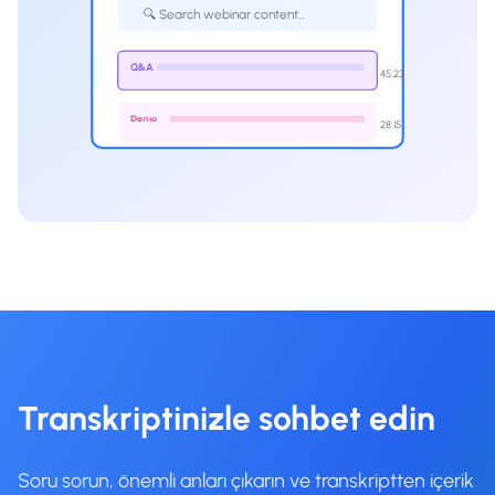
🔍 Search webinar content...
Q&A
45:23
Demo
28:15
Transkriptinizle sohbet edin
Soru sorun, önemli anları çıkarın ve transkriptten içerik