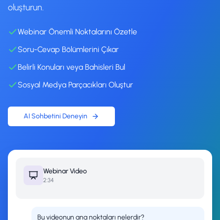
oluşturun.
Webinar Önemli Noktalarını Özetle
Soru-Cevap Bölümlerini Çıkar
Belirli Konuları veya Bahisleri Bul
Sosyal Medya Parçacıkları Oluştur
AI Sohbetini Deneyin
Webinar
Video
2:34
Bu videonun ana noktaları nelerdir?