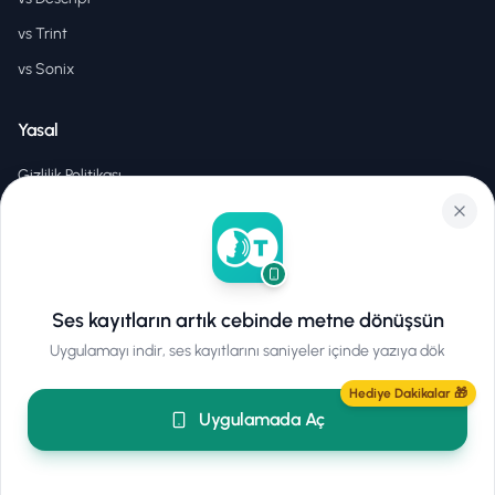
vs Trint
vs Sonix
Yasal
Gizlilik Politikası
Hizmet Şartları
EULA
Ses kayıtların artık cebinde metne dönüşsün
Uygulamayı indir, ses kayıtlarını saniyeler içinde yazıya dök
©
2026
Hear2Text
.
Tüm hakları saklıdır.
Hediye Dakikalar 🎁
Uygulamada Aç