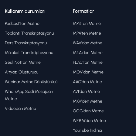
Kullanım durumları
Formatlar
Podcast'ten Metne
MP3'tan Metne
Toplantı Transkriptasyonu
MP4'ten Metne
Ders Transkriptasyonu
WAV'dan Metne
Mülakat Transkriptasyonu
M4A'dan Metne
Sesli Nottan Metne
FLAC'tan Metne
Altyazı Oluşturucu
MOV'dan Metne
Webinar Metne Dönüştürücü
AAC'den Metne
WhatsApp Sesli Mesajdan
AVI'den Metne
Metne
MKV'den Metne
Videodan Metne
OGG'den Metne
WEBM'den Metne
YouTube İndirici