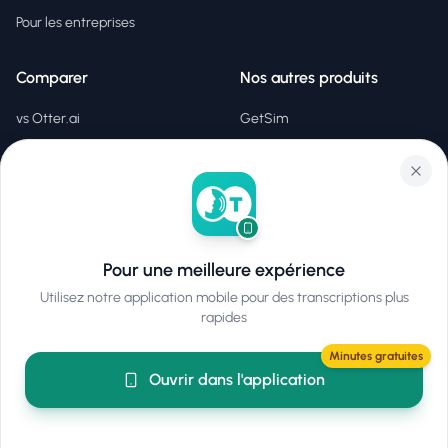
Pour les entreprises
Comparer
Nos autres produits
vs Otter.ai
GetSim
vs Rev
GetCode
vs Descript
vs Trint
vs Sonix
Pour une meilleure expérience
Utilisez notre application mobile pour des transcriptions plus
Légal
rapides
Politique de confidentialité
Minutes gratuites
Conditions d'utilisation
Ouvrir dans l'application
EULA