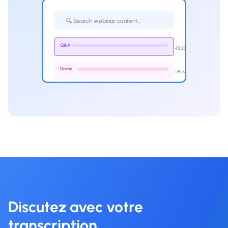
🔍 Search webinar content...
Q&A
45:23
Demo
28:15
Discutez avec votre
transcription