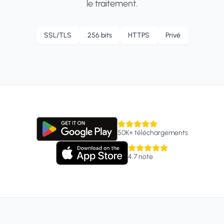
le traitement.
SSL/TLS
256 bits
HTTPS
Privé
50K+
téléchargements
4.7
note