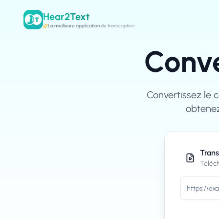
Hear2Text
La meilleure application de transcription
Conve
Convertissez le 
obtenez
Trans
Téléc