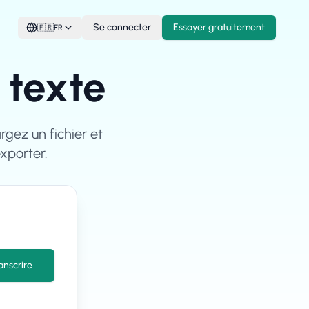
Se connecter
Essayer gratuitement
🇫🇷
FR
 texte
gez un fichier et
xporter.
anscrire