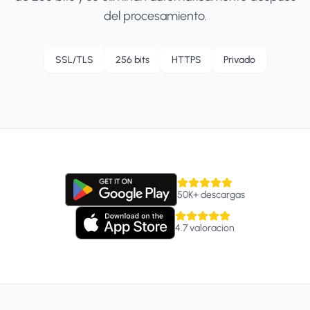
del procesamiento.
SSL/TLS
256 bits
HTTPS
Privado
50K+
descargas
4.7
valoracion