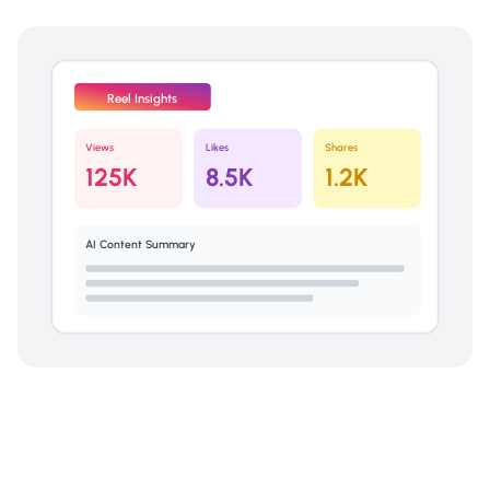
Reel Insights
Views
Likes
Shares
125K
8.5K
1.2K
AI Content Summary