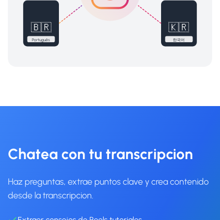
🇧🇷
🇰🇷
Português
한국어
Chatea con tu transcripcion
Haz preguntas, extrae puntos clave y crea contenido
desde la transcripcion.
Extraer consejos de Reels tutoriales