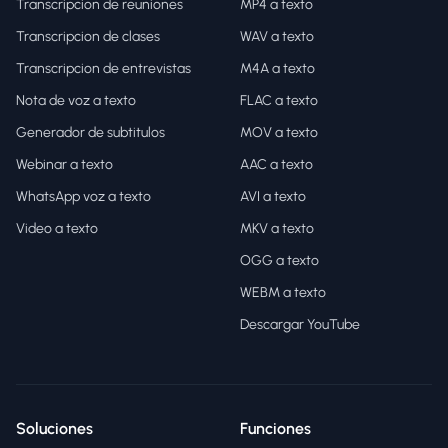
Transcripcion de reuniones
MP4 a texto
Transcripcion de clases
WAV a texto
Transcripcion de entrevistas
M4A a texto
Nota de voz a texto
FLAC a texto
Generador de subtitulos
MOV a texto
Webinar a texto
AAC a texto
WhatsApp voz a texto
AVI a texto
Video a texto
MKV a texto
OGG a texto
WEBM a texto
Descargar YouTube
Soluciones
Funciones