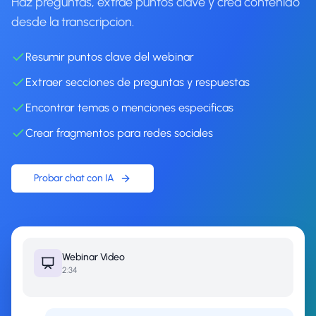
Haz preguntas, extrae puntos clave y crea contenido
desde la transcripcion.
Resumir puntos clave del webinar
Extraer secciones de preguntas y respuestas
Encontrar temas o menciones especificas
Crear fragmentos para redes sociales
Probar chat con IA
Webinar
Video
2:34