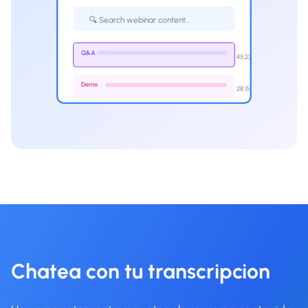
🔍 Search webinar content...
Q&A
45:23
Demo
28:15
Chatea con tu transcripcion