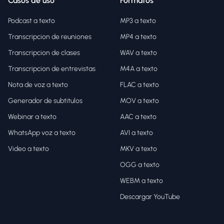
Casos de uso
Formatos
Podcast a texto
MP3 a texto
Transcripcion de reuniones
MP4 a texto
Transcripcion de clases
WAV a texto
Transcripcion de entrevistas
M4A a texto
Nota de voz a texto
FLAC a texto
Generador de subtitulos
MOV a texto
Webinar a texto
AAC a texto
WhatsApp voz a texto
AVI a texto
Video a texto
MKV a texto
OGG a texto
WEBM a texto
Descargar YouTube