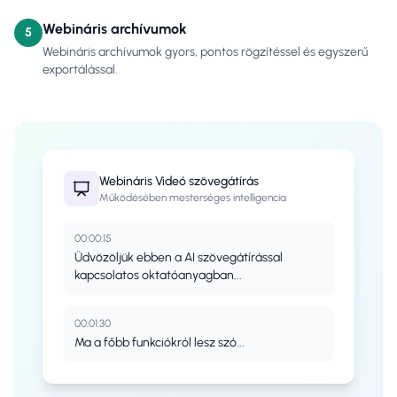
Webináris archívumok
5
Webináris archívumok gyors, pontos rögzítéssel és egyszerű
exportálással.
Webináris
Videó szövegátírás
Működésében mesterséges intelligencia
00:00:15
Üdvözöljük ebben a AI szövegátírással
kapcsolatos oktatóanyagban...
00:01:30
Ma a főbb funkciókról lesz szó...