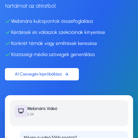
tartalmat az átiratból.
Webináris kulcspontok összefoglalása
Kérdések és válaszok szekcióinak kinyerése
Konkrét témák vagy említések keresése
Közösségi média szövegek generálása
AI Csevegés kipróbálása
Webináris
Videó
2:34
Milyen a videó főbb pontjai?