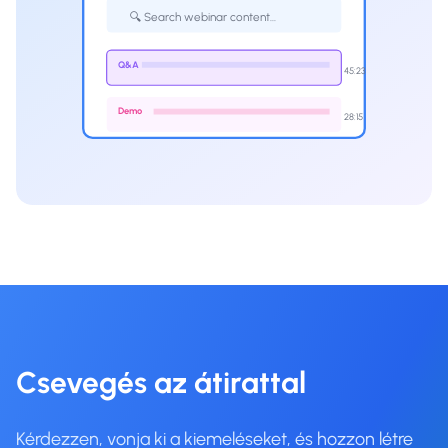
🔍 Search webinar content...
Q&A
45:23
Demo
28:15
Csevegés az átirattal
Kérdezzen, vonja ki a kiemeléseket, és hozzon létre