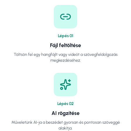
Lépés
0
1
Fájl feltöltése
Töltsön fel egy hangfájlt vagy videót a szövegfeldolgozás
megkezdéséhez.
Lépés
0
2
AI rögzítése
Műveletünk AI-ja a beszédet gyorsan és pontosan szöveggé
alakítja.