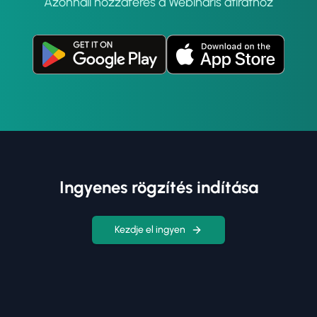
Azonnali hozzáférés a Webináris átirathoz
Ingyenes rögzítés indítása
Kezdje el ingyen