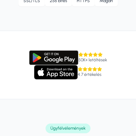
SSL/TLS
256 bites
HTTPS
Magán
50K+
letöltések
4.7
értékelés
Ügyfélvélemények