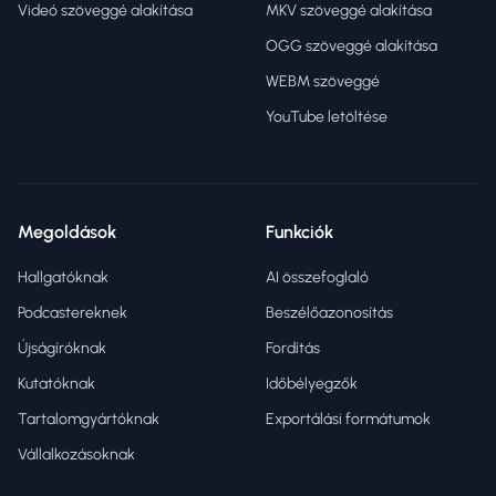
Videó szöveggé alakítása
MKV szöveggé alakítása
OGG szöveggé alakítása
WEBM szöveggé
YouTube letöltése
Megoldások
Funkciók
Hallgatóknak
AI összefoglaló
Podcastereknek
Beszélőazonosítás
Újságíróknak
Fordítás
Kutatóknak
Időbélyegzők
Tartalomgyártóknak
Exportálási formátumok
Vállalkozásoknak