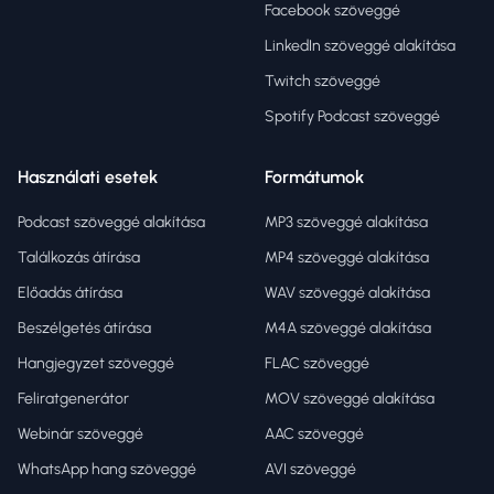
Facebook szöveggé
LinkedIn szöveggé alakítása
Twitch szöveggé
Spotify Podcast szöveggé
Használati esetek
Formátumok
Podcast szöveggé alakítása
MP3 szöveggé alakítása
Találkozás átírása
MP4 szöveggé alakítása
Előadás átírása
WAV szöveggé alakítása
Beszélgetés átírása
M4A szöveggé alakítása
Hangjegyzet szöveggé
FLAC szöveggé
Feliratgenerátor
MOV szöveggé alakítása
Webinár szöveggé
AAC szöveggé
WhatsApp hang szöveggé
AVI szöveggé