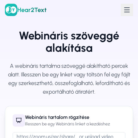
Hear2Text
Webináris szöveggé
alakítása
A webináris tartalma szöveggé alakítható percek
alatt. Illesszen be egy linket vagy töltsön fel egy fájlt
egy szerkeszthető, összefoglalható, lefordítható és
exportálható átiratért.
Webináris tartalom rögzítése
Illesszen be egy Webináris linket a kezdéshez