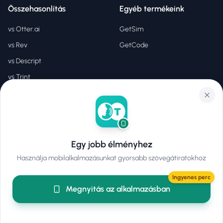
Összehasonlítás
Egyéb termékeink
vs Otter.ai
GetSim
vs Rev
GetCode
vs Descript
vs Trint
vs Sonix
Jogi nyilatkozat
Adatvédelmi irányelvek
Egy jobb élményhez
Szolgáltatási feltételek
Használja mobilalkalmazásunkat gyorsabb szövegátiratokhoz
Felhasználási feltételek
Ingyenes perc
Megnyitás az alkalmazásban