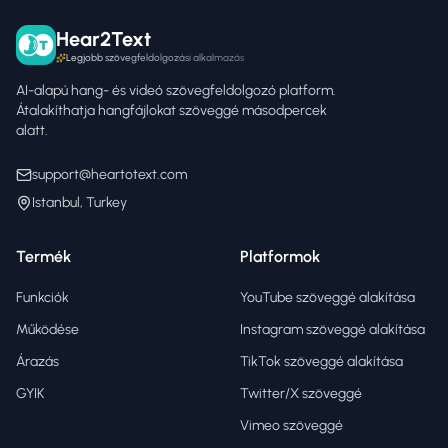
Hear2Text
Legjobb szövegfeldolgozási alkalmazás
AI-alapú hang- és videó szövegfeldolgozó platform.
Átalakíthatja hangfájlokat szöveggé másodpercek
alatt.
support@heartotext.com
Istanbul, Turkey
Termék
Platformok
Funkciók
YouTube szöveggé alakítása
Működése
Instagram szöveggé alakítása
Árazás
TikTok szöveggé alakítása
GYIK
Twitter/X szöveggé
Vimeo szöveggé