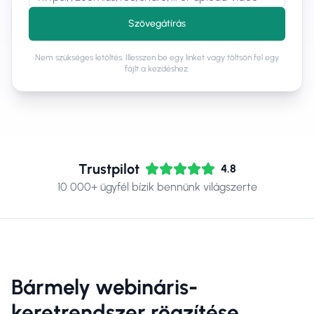
Szövegátírás
Nem szükséges letöltés. Illesszen be egy linket vagy töltsön fel egy
fájlt a kezdéshez.
Trustpilot
4.8
10 000+ ügyfél bízik bennünk világszerte
Bármely webináris-
keretrendszer rögzítése