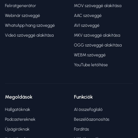
Feliratgenerátor
MOV szöveggé alakítása
Webinár szöveggé
AAC szöveggé
WhatsApp hang szöveggé
AVI szöveggé
Videó szöveggé alakítása
MKV szöveggé alakítása
OGG szöveggé alakítása
WEBM szöveggé
YouTube letöltése
Megoldások
Funkciók
Hallgatóknak
AI összefoglaló
Podcastereknek
Beszélőazonosítás
Újságíróknak
Fordítás