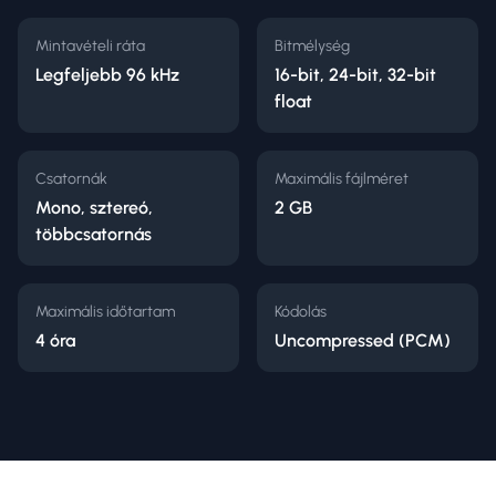
Mintavételi ráta
Bitmélység
Legfeljebb 96 kHz
16-bit, 24-bit, 32-bit
float
Csatornák
Maximális fájlméret
Mono, sztereó,
2 GB
többcsatornás
Maximális időtartam
Kódolás
4 óra
Uncompressed (PCM)