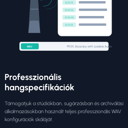
10:00:15
10:00:32
10:00:48
10:01:05
99.5% Accuracy with Lossless Audio
WAV
Professzionális
hangspecifikációk
Támogatjuk a stúdiókban, sugárzásban és archiválási
alkalmazásokban használt teljes professzionális WAV
konfigurációk skáláját.