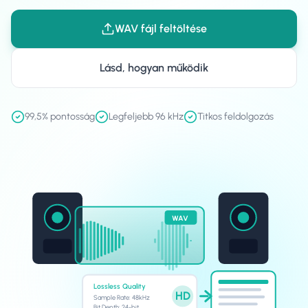
WAV fájl feltöltése
Lásd, hogyan működik
99,5% pontosság
Legfeljebb 96 kHz
Titkos feldolgozás
WAV
Lossless Quality
HD
Sample Rate: 48kHz
Bit Depth: 24-bit