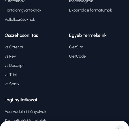
Kutatóknak
Időbélyegzők
Tartalomgyártóknak
Exportálási formátumok
Vállalkozásoknak
Összehasonlítás
Egyéb termékeink
vs Otter.ai
GetSim
vs Rev
GetCode
vs Descript
vs Trint
vs Sonix
Jogi nyilatkozat
Adatvédelmi irányelvek
Szolgáltatási feltételek