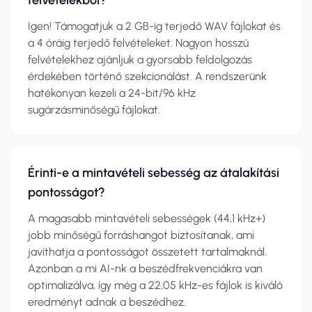
felvételekből?
Igen! Támogatjuk a 2 GB-ig terjedő WAV fájlokat és
a 4 óráig terjedő felvételeket. Nagyon hosszú
felvételekhez ajánljuk a gyorsabb feldolgozás
érdekében történő szekcionálást. A rendszerünk
hatékonyan kezeli a 24-bit/96 kHz
sugárzásminőségű fájlokat.
Érinti-e a mintavételi sebesség az átalakítási
pontosságot?
A magasabb mintavételi sebességek (44,1 kHz+)
jobb minőségű forráshangot biztosítanak, ami
javíthatja a pontosságot összetett tartalmaknál.
Azonban a mi AI-nk a beszédfrekvenciákra van
optimalizálva, így még a 22,05 kHz-es fájlok is kiváló
eredményt adnak a beszédhez.