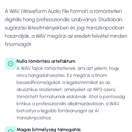
A WAV (Waveform Audio File Format) a tömörítetlen
digitális hang professzionális szabványa. Stúdióban,
sugárzási létesítményekben és jogi transzkripcióban
használják, a WAV megőrzi az eredeti felvétel minden
finomságát.
Nulla tömörítési artefaktum
A WAV fájlok tömörítetlenek, ami azt jelenti, hogy
nincs hangadatvesztés. Ez megőrzi a finom
beszédfinomságokat, a légzésmintákat és az
akusztikus részleteket, amelyeket az MP3-szerű
tömörített formátumok eldobnak. Ahol a pontosság
kritikus a professzionális alkalmazásokban, a WAV
biztosítja a legjobb forrásanyagot az AI
transzkripcióhoz.
Magas bitmélység támogatás