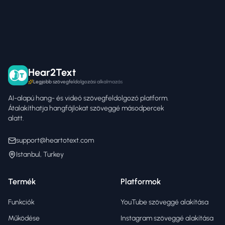
Hear2Text
Legjobb szövegfeldolgozási alkalmazás
AI-alapú hang- és videó szövegfeldolgozó platform.
Átalakíthatja hangfájlokat szöveggé másodpercek
alatt.
support@heartotext.com
Istanbul, Turkey
Termék
Platformok
Funkciók
YouTube szöveggé alakítása
Működése
Instagram szöveggé alakítása