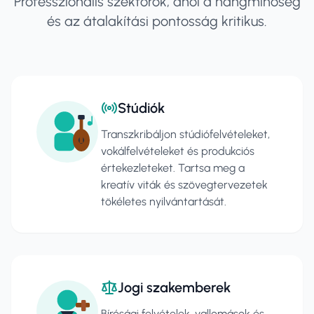
Professzionális szektorok, ahol a hangminőség
és az átalakítási pontosság kritikus.
Stúdiók
Transzkribáljon stúdiófelvételeket,
vokálfelvételeket és produkciós
értekezleteket. Tartsa meg a
kreatív viták és szövegtervezetek
tökéletes nyilvántartását.
Jogi szakemberek
Bírósági felvételek, vallomások és