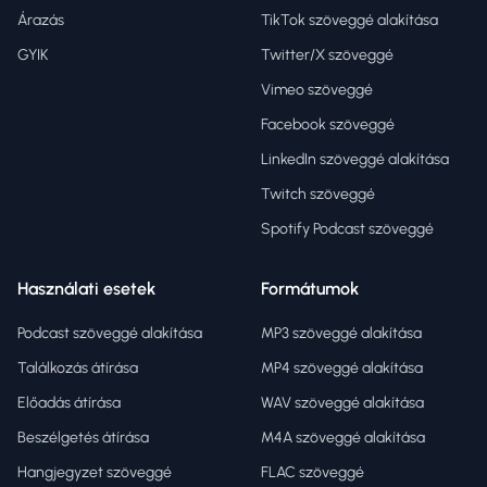
Árazás
TikTok szöveggé alakítása
GYIK
Twitter/X szöveggé
Vimeo szöveggé
Facebook szöveggé
LinkedIn szöveggé alakítása
Twitch szöveggé
Spotify Podcast szöveggé
Használati esetek
Formátumok
Podcast szöveggé alakítása
MP3 szöveggé alakítása
Találkozás átírása
MP4 szöveggé alakítása
Előadás átírása
WAV szöveggé alakítása
Beszélgetés átírása
M4A szöveggé alakítása
Hangjegyzet szöveggé
FLAC szöveggé