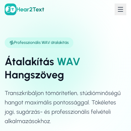
Hear2Text
Professzionális WAV átalakítás
Átalakítás
WAV
Hangszöveg
Transzkribáljon tömörítetlen, stúdióminőségű
hangot maximális pontossággal. Tökéletes
jogi, sugárzás- és professzionális felvételi
alkalmazásokhoz.