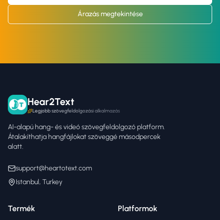
Árazás megtekintése
Hear2Text
Legjobb szövegfeldolgozási alkalmazás
AI-alapú hang- és videó szövegfeldolgozó platform.
Átalakíthatja hangfájlokat szöveggé másodpercek
alatt.
support@heartotext.com
Istanbul, Turkey
Termék
Platformok