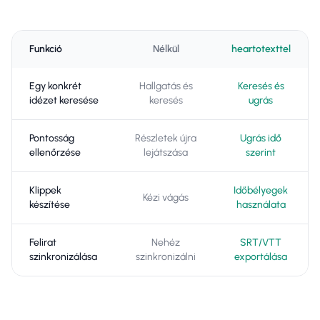
Funkció
Nélkül
heartotexttel
Egy konkrét
Hallgatás és
Keresés és
idézet keresése
keresés
ugrás
Pontosság
Részletek újra
Ugrás idő
ellenőrzése
lejátszása
szerint
Klippek
Időbélyegek
Kézi vágás
készítése
használata
Felirat
Nehéz
SRT/VTT
szinkronizálása
szinkronizálni
exportálása