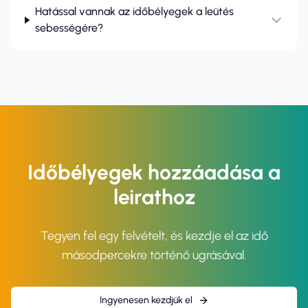
Hatással vannak az időbélyegek a leütés
sebességére?
Időbélyegek hozzáadása a
leirathoz
Tegyen fel egy felvételt, és kezdje el az idő
másodpercekre történő ugrásával.
Ingyenesen kezdjük el