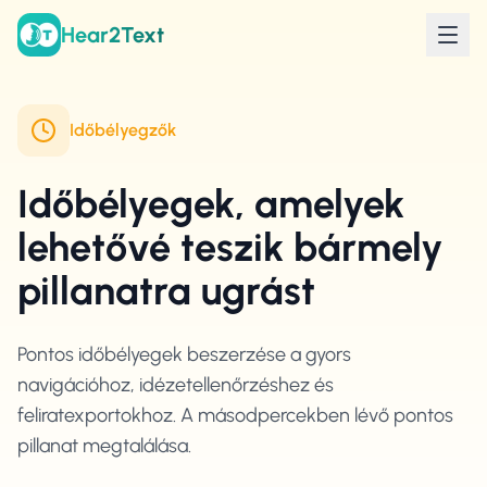
Hear2Text
Időbélyegzők
Időbélyegek, amelyek
lehetővé teszik bármely
pillanatra ugrást
Pontos időbélyegek beszerzése a gyors
navigációhoz, idézetellenőrzéshez és
feliratexportokhoz. A másodpercekben lévő pontos
pillanat megtalálása.