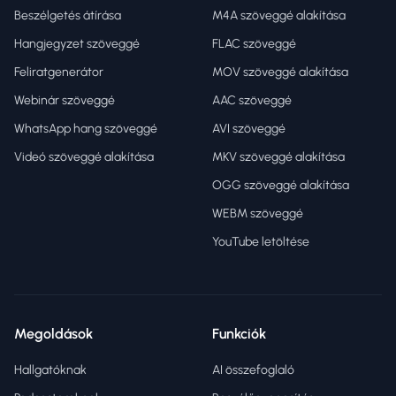
Beszélgetés átírása
M4A szöveggé alakítása
Hangjegyzet szöveggé
FLAC szöveggé
Feliratgenerátor
MOV szöveggé alakítása
Webinár szöveggé
AAC szöveggé
WhatsApp hang szöveggé
AVI szöveggé
Videó szöveggé alakítása
MKV szöveggé alakítása
OGG szöveggé alakítása
WEBM szöveggé
YouTube letöltése
Megoldások
Funkciók
Hallgatóknak
AI összefoglaló