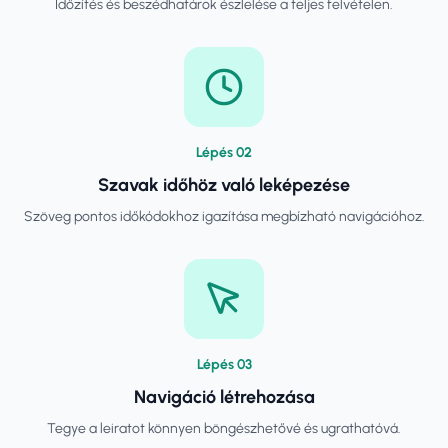
Időzítés és beszédhatárok észlelése a teljes felvételen.
Lépés
0
2
Szavak időhöz való leképezése
Szöveg pontos időkódokhoz igazítása megbízható navigációhoz.
Lépés
0
3
Navigáció létrehozása
Tegye a leiratot könnyen böngészhetővé és ugrathatóvá.