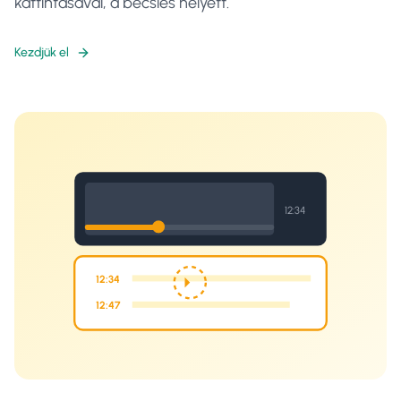
kattintásával, a becslés helyett.
Kezdjük el
12:34
12:34
12:47