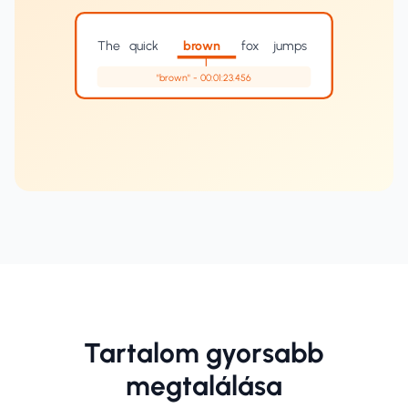
The
quick
brown
fox
jumps
"brown" - 00:01:23.456
Tartalom gyorsabb
megtalálása