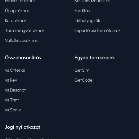
Podcastereknek
Beszélőazonosítás
Újságíróknak
Fordítás
Kutatóknak
Időbélyegzők
Tartalomgyártóknak
Exportálási formátumok
Vállalkozásoknak
Összehasonlítás
Egyéb termékeink
vs Otter.ai
GetSim
vs Rev
GetCode
vs Descript
vs Trint
vs Sonix
Jogi nyilatkozat