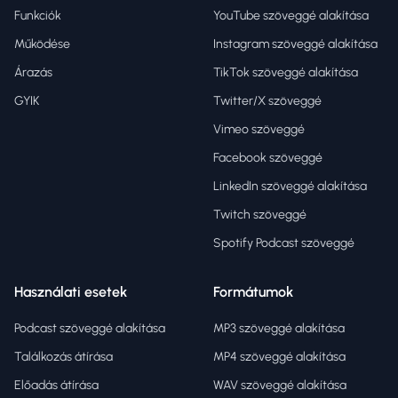
Funkciók
YouTube szöveggé alakítása
Működése
Instagram szöveggé alakítása
Árazás
TikTok szöveggé alakítása
GYIK
Twitter/X szöveggé
Vimeo szöveggé
Facebook szöveggé
LinkedIn szöveggé alakítása
Twitch szöveggé
Spotify Podcast szöveggé
Használati esetek
Formátumok
Podcast szöveggé alakítása
MP3 szöveggé alakítása
Találkozás átírása
MP4 szöveggé alakítása
Előadás átírása
WAV szöveggé alakítása