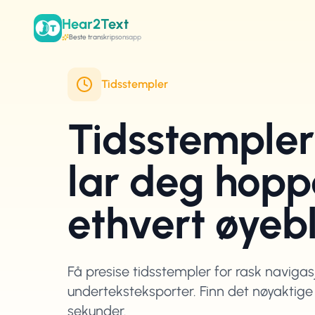
Hear2Text
Beste transkripsonsapp
Tidsstempler
Tidsstemple
lar deg hoppe
ethvert øyeb
Få presise tidsstempler for rask navigasj
underteksteksporter. Finn det nøyaktige
sekunder.