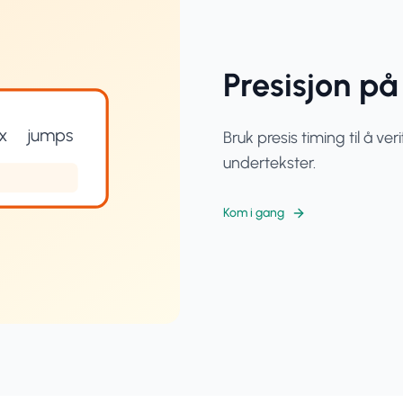
Presisjon på
x
jumps
Bruk presis timing til å ver
undertekster.
Kom i gang