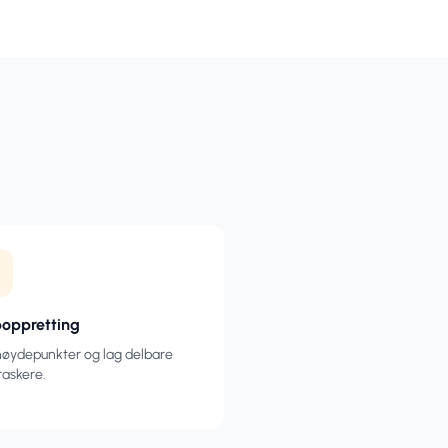
poppretting
høydepunkter og lag delbare
 raskere.