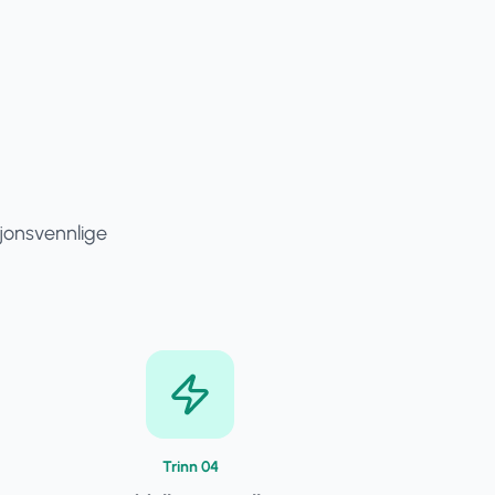
sjonsvennlige
Trinn
0
4