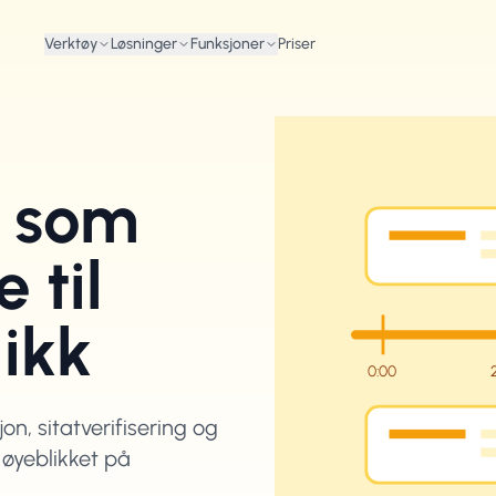
Verktøy
Løsninger
Funksjoner
Priser
r som
 til
likk
0:00
on, sitatverifisering og
 øyeblikket på