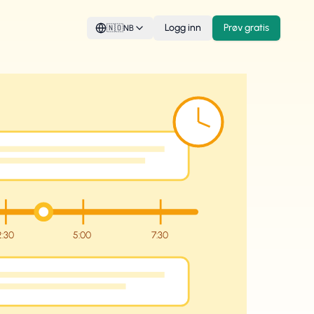
Logg inn
Prøv gratis
🇳🇴
NB
2:30
5:00
7:30