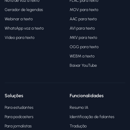
Nota de voz a texto
FLAC para texto
Gerador de legendas
MOV para texto
Webinar a texto
AAC para texto
WhatsApp voz a texto
AVI para texto
Vídeo para texto
MKV para texto
OGG para texto
WEBM a texto
Baixar YouTube
Soluções
Funcionalidades
Para estudantes
Resumo IA
Para podcasters
Identificação de falantes
Para jornalistas
Tradução