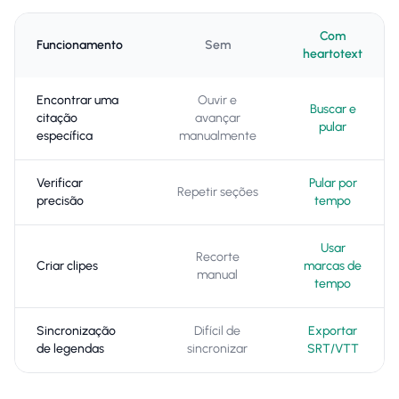
Com
Funcionamento
Sem
heartotext
Encontrar uma
Ouvir e
Buscar e
citação
avançar
pular
específica
manualmente
Verificar
Pular por
Repetir seções
precisão
tempo
Usar
Recorte
Criar clipes
marcas de
manual
tempo
Sincronização
Difícil de
Exportar
de legendas
sincronizar
SRT/VTT