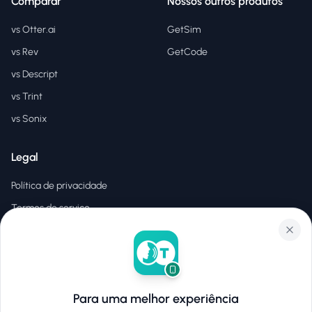
Comparar
Nossos outros produtos
vs Otter.ai
GetSim
vs Rev
GetCode
vs Descript
vs Trint
vs Sonix
Legal
Política de privacidade
Termos de serviço
EULA
Para uma melhor experiência
©
2026
Hear2Text
.
Todos os direitos reservados.