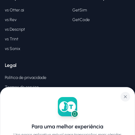
vs Otter.ai
GetSim
vs Rev
GetCode
vs Descript
vs Trint
vs Sonix
Legal
Política de privacidade
Termos de serviço
EULA
Para uma melhor experiência
©
2026
Hear2Text
.
Todos os direitos reservados.
Use nosso aplicativo móvel para transcrições mais rápidas