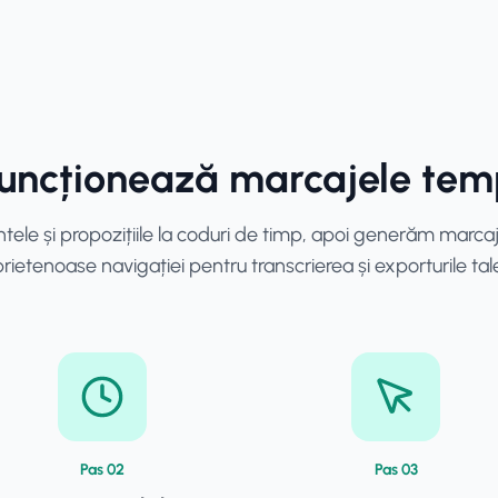
uncționează marcajele tem
ntele și propozițiile la coduri de timp, apoi generăm marc
rietenoase navigației pentru transcrierea și exporturile tal
Pas
0
2
Pas
0
3