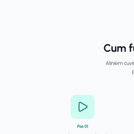
Cum f
Aliniem cuvi
p
Pas
0
1