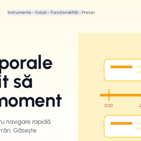
Instrumente
Soluții
Funcționalități
Prețuri
porale
it să
e moment
0:00
u navigare rapidă,
itrări. Găsește