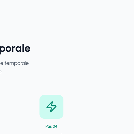
porale
aje temporale
e.
Pas
0
4