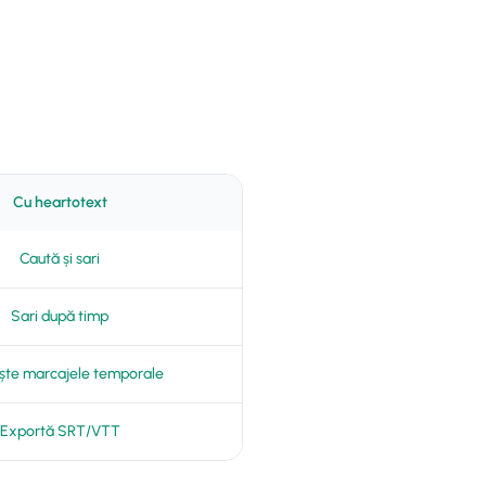
Cu heartotext
Caută și sari
Sari după timp
ște marcajele temporale
Exportă SRT/VTT