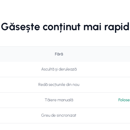
Găsește conținut mai rapid
Fără
Ascultă și derulează
Redă secțiunile din nou
Tăiere manuală
Folose
Greu de sincronizat