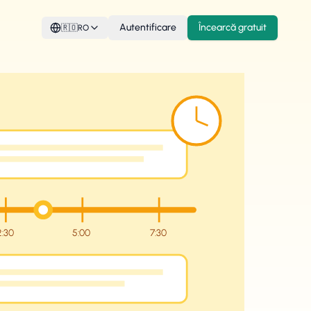
Autentificare
Încearcă gratuit
🇷🇴
RO
2:30
5:00
7:30