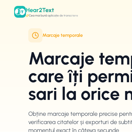
Hear2Text
Cea mai bună aplicație de transcriere
Marcaje temporale
Marcaje tem
care îți perm
sari la oric
Obține marcaje temporale precise pentr
verificarea citatelor și exporturi de subt
momentul exact în câteva secunde.