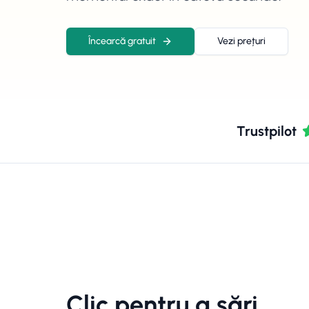
Încearcă gratuit
Vezi prețuri
Trustpilot
Clic pentru a sări