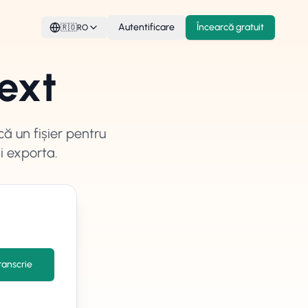
Autentificare
Încearcă gratuit
🇷🇴
RO
ext
că un fișier pentru
i exporta.
ranscrie