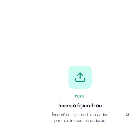
Pas
0
1
Încarcă fișierul tău
Încarcă un fișier audio sau video
AI
pentru a începe transcrierea.