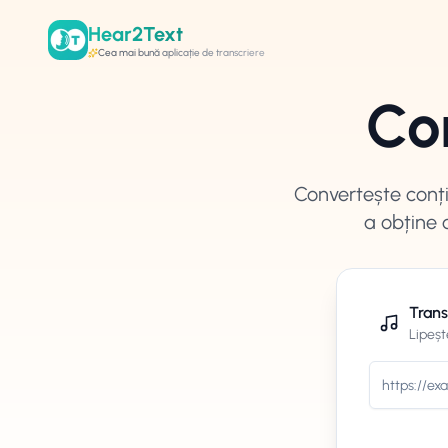
Hear2Text
Cea mai bună aplicație de transcriere
Co
Convertește conțin
a obține 
Trans
Lipeșt