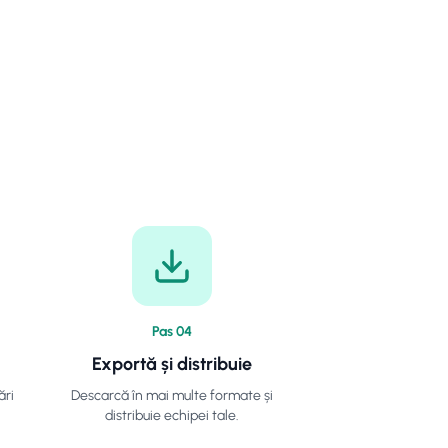
Pas
0
4
Exportă și distribuie
ări
Descarcă în mai multe formate și
distribuie echipei tale.