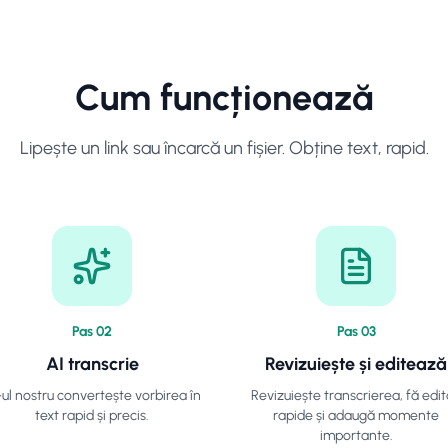
Cum funcționează
Lipește un link sau încarcă un fișier. Obține text, rapid.
Pas
0
2
Pas
0
3
AI transcrie
Revizuiește și editează
-ul nostru convertește vorbirea în
Revizuiește transcrierea, fă edit
text rapid și precis.
rapide și adaugă momente
importante.