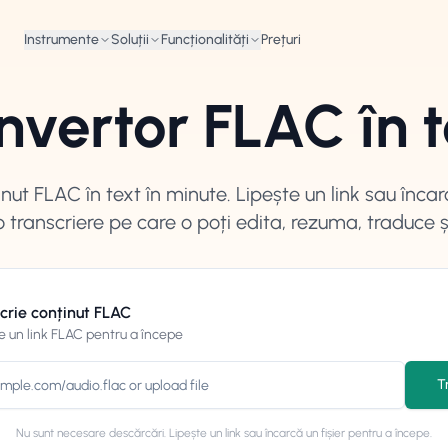
Instrumente
Soluții
Funcționalități
Prețuri
nvertor FLAC în t
ut FLAC în text în minute. Lipește un link sau încar
o transcriere pe care o poți edita, rezuma, traduce ș
crie conținut FLAC
e un link FLAC pentru a începe
T
Nu sunt necesare descărcări. Lipește un link sau încarcă un fișier pentru a începe.