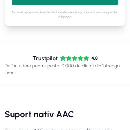
Nu sunt necesare descărcări. Lipește un link sau încarcă un fișier pentru
a începe.
Trustpilot
4.8
De încredere pentru peste 10.000 de clienți din întreaga
lume
Suport nativ AAC