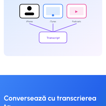
▶
iPhone
iTunes
Podcasts
Transcript
Conversează cu transcrierea