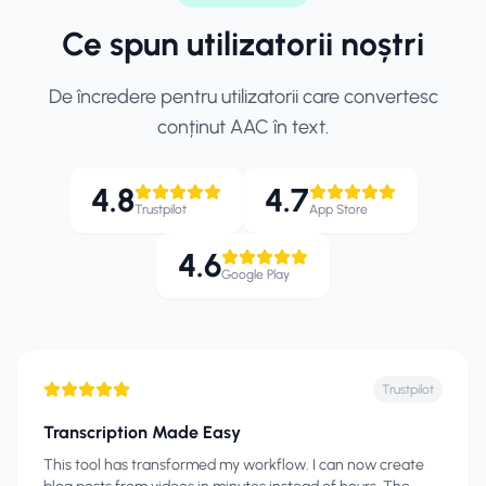
Ce spun utilizatorii noștri
De încredere pentru utilizatorii care convertesc
conținut AAC în text.
4.8
4.7
Trustpilot
App Store
4.6
Google Play
Trustpilot
Transcription Made Easy
This tool has transformed my workflow. I can now create