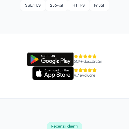
SSL/TLS
256-bit
HTTPS
Privat
50K+
descărcări
4.7
evaluare
Recenzii clienți