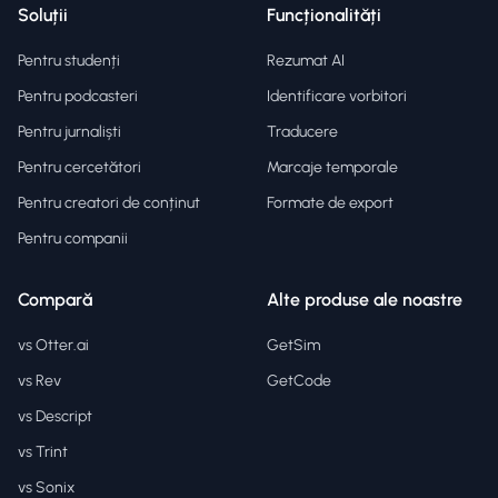
Soluții
Funcționalități
Pentru studenți
Rezumat AI
Pentru podcasteri
Identificare vorbitori
Pentru jurnaliști
Traducere
Pentru cercetători
Marcaje temporale
Pentru creatori de conținut
Formate de export
Pentru companii
Compară
Alte produse ale noastre
vs Otter.ai
GetSim
vs Rev
GetCode
vs Descript
vs Trint
vs Sonix