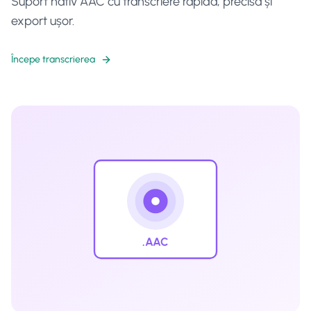
Suport nativ AAC cu transcriere rapidă, precisă și
export ușor.
Începe transcrierea
.AAC