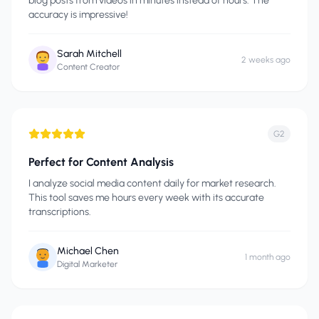
blog posts from videos in minutes instead of hours. The
accuracy is impressive!
Sarah Mitchell
2 weeks ago
Content Creator
G2
Perfect for Content Analysis
I analyze social media content daily for market research.
This tool saves me hours every week with its accurate
transcriptions.
Michael Chen
1 month ago
Digital Marketer