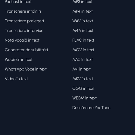
Podcast în text
MP3 în text
Transcriere întâlniri
MP4 în text
Transcriere prelegeri
WAV în text
Transcriere interviuri
M4A în text
Notă vocală în text
FLAC în text
Generator de subtitrări
MOV în text
Webinar în text
AAC în text
WhatsApp Voce în text
AVI în text
Video în text
MKV în text
OGG în text
WEBM în text
Descărcare YouTube