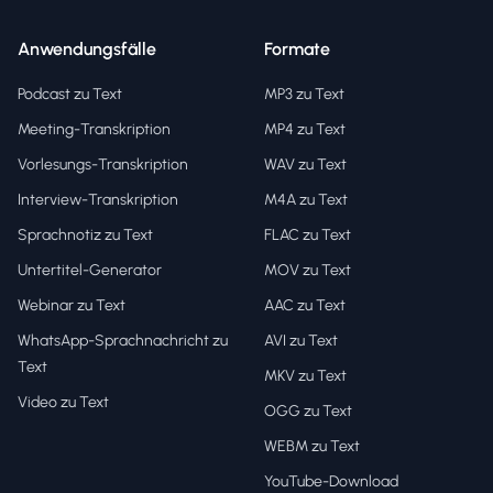
Anwendungsfälle
Formate
Podcast zu Text
MP3 zu Text
Meeting-Transkription
MP4 zu Text
Vorlesungs-Transkription
WAV zu Text
Interview-Transkription
M4A zu Text
Sprachnotiz zu Text
FLAC zu Text
Untertitel-Generator
MOV zu Text
Webinar zu Text
AAC zu Text
WhatsApp-Sprachnachricht zu
AVI zu Text
Text
MKV zu Text
Video zu Text
OGG zu Text
WEBM zu Text
YouTube-Download