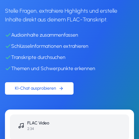
Stelle Fragen, extrahiere Highlights und erstelle
Inhalte direkt aus deinem FLAC-Transkript.
Audioinhalte zusammenfassen
Schlüsselinformationen extrahieren
Transkripte durchsuchen
Themen und Schwerpunkte erkennen
KI-Chat ausprobieren
FLAC
Video
2:34