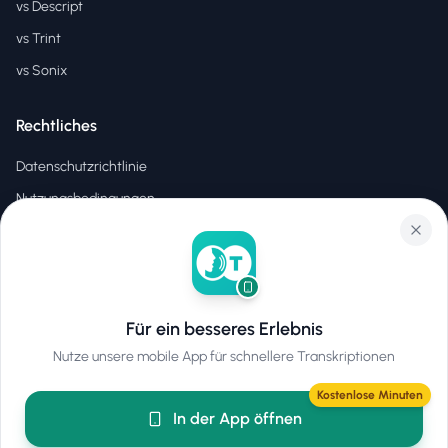
vs Descript
vs Trint
vs Sonix
Rechtliches
Datenschutzrichtlinie
Nutzungsbedingungen
EULA
Für ein besseres Erlebnis
©
2026
Hear2Text
.
Alle Rechte vorbehalten.
Nutze unsere mobile App für schnellere Transkriptionen
Kostenlose Minuten
In der App öffnen