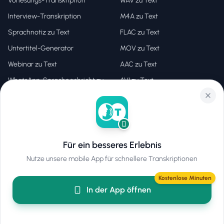
Vorlesungs-Transkription
WAV zu Text
Interview-Transkription
M4A zu Text
Sprachnotiz zu Text
FLAC zu Text
Untertitel-Generator
MOV zu Text
Webinar zu Text
AAC zu Text
WhatsApp-Sprachnachricht zu
AVI zu Text
Text
MKV zu Text
Video zu Text
OGG zu Text
WEBM zu Text
Für ein besseres Erlebnis
YouTube-Download
Nutze unsere mobile App für schnellere Transkriptionen
Kostenlose Minuten
In der App öffnen
Lösungen
Funktionen
Für Studierende
KI-Zusammenfassung