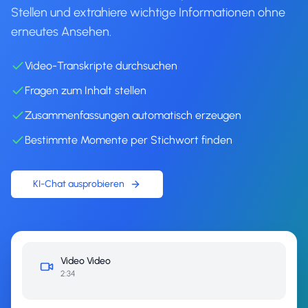
Stellen und extrahiere wichtige Informationen ohne
erneutes Ansehen.
Video-Transkripte durchsuchen
Fragen zum Inhalt stellen
Zusammenfassungen automatisch erzeugen
Bestimmte Momente per Stichwort finden
KI-Chat ausprobieren
Video
Video
2:34