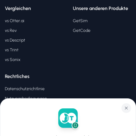
Vergleichen
Unsere anderen Produkte
vs Otter.ai
GetSim
vs Rev
GetCode
vs Descript
vs Trint
vs Sonix
Rechtliches
Datenschutzrichtlinie
Nutzungsbedingungen
EULA