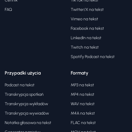
Cennik
TikTok na tekst
FAQ
Twitter/X na tekst
Vimeo na tekst
Facebook na tekst
LinkedIn na tekst
Twitch na tekst
Spotify Podcast na tekst
Przypadki użycia
Formaty
Podcast na tekst
MP3 na tekst
Transkrypcja spotkań
MP4 na tekst
Transkrypcja wykładów
WAV na tekst
Transkrypcja wywiadów
M4A na tekst
Notatka głosowa na tekst
FLAC na tekst