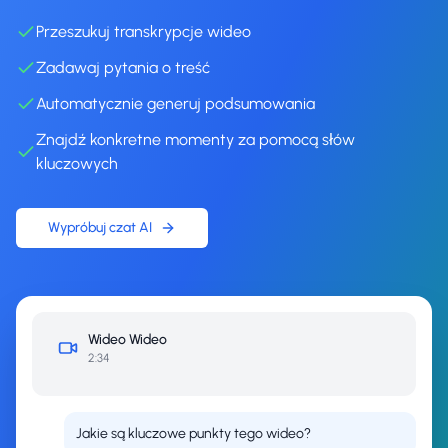
Przeszukuj transkrypcje wideo
Zadawaj pytania o treść
Automatycznie generuj podsumowania
Znajdź konkretne momenty za pomocą słów
kluczowych
Wypróbuj czat AI
Wideo
Wideo
2:34
Jakie są kluczowe punkty tego wideo?