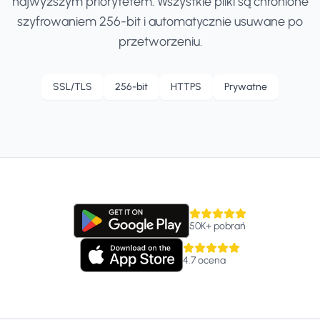
najwyższym priorytetem. Wszystkie pliki są chronione
szyfrowaniem 256-bit i automatycznie usuwane po
przetworzeniu.
SSL/TLS
256-bit
HTTPS
Prywatne
50K+
pobrań
4.7
ocena