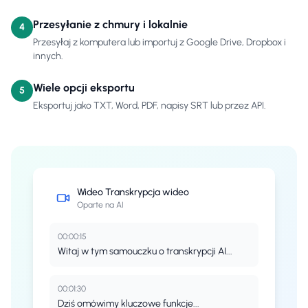
Przesyłanie z chmury i lokalnie
4
Przesyłaj z komputera lub importuj z Google Drive, Dropbox i
innych.
Wiele opcji eksportu
5
Eksportuj jako TXT, Word, PDF, napisy SRT lub przez API.
Wideo
Transkrypcja wideo
Oparte na AI
00:00:15
Witaj w tym samouczku o transkrypcji AI...
00:01:30
Dziś omówimy kluczowe funkcje...