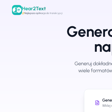
Hear2Text
Najlepsza aplikacja do transkrypcji
Genera
na
Generuj dokładn
wiele formatów
Gener
Wklej 