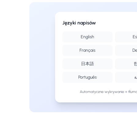
Języki napisów
English
Es
Français
De
日本語
Português
ة
Automatyczne wykrywanie + tłuma