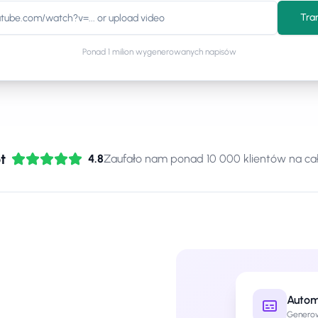
Tra
Ponad 1 milion wygenerowanych napisów
t
4.8
Zaufało nam ponad 10 000 klientów na ca
Autom
Generow