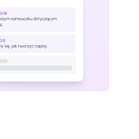
00:08
aszym samouczku dotyczącym
I.
0:12
y się, jak tworzyć napisy.