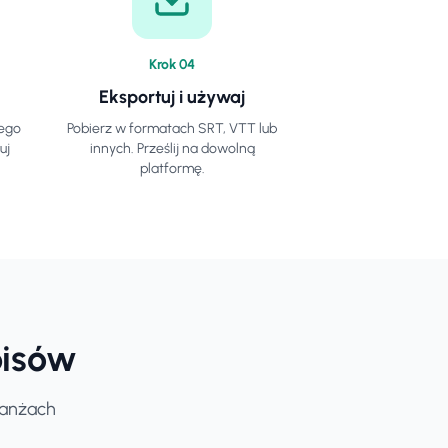
Krok
0
4
Eksportuj i używaj
zego
Pobierz w formatach SRT, VTT lub
uj
innych. Prześlij na dowolną
platformę.
pisów
ranżach