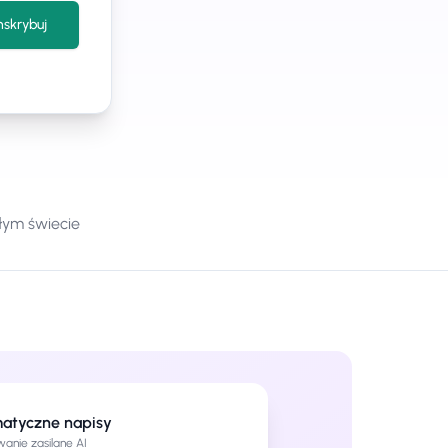
nskrybuj
łym świecie
atyczne napisy
anie zasilane AI