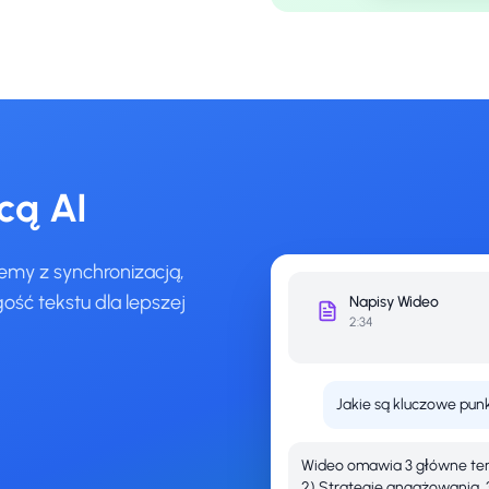
cą AI
emy z synchronizacją,
ość tekstu dla lepszej
Napisy
Wideo
2:34
Jakie są kluczowe pun
Wideo omawia 3 główne tema
2) Strategie angażowania, 3