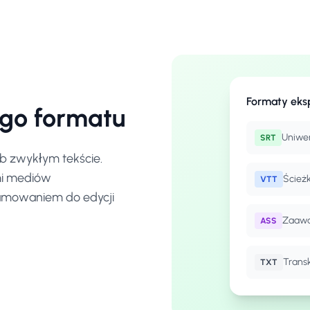
Formaty eks
ego formatu
Uniwer
SRT
ub zwykłym tekście.
mi mediów
Ścież
VTT
ramowaniem do edycji
Zaawa
ASS
Trans
TXT