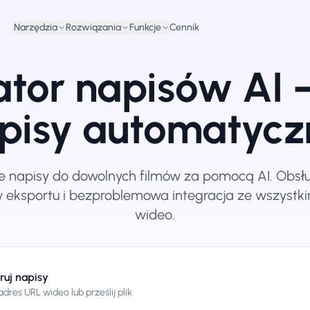
Narzędzia
Rozwiązania
Funkcje
Cennik
tor napisów AI 
pisy automatycz
e napisy do dowolnych filmów za pomocą AI. Obsłu
 eksportu i bezproblemowa integracja ze wszystk
wideo.
uj napisy
adres URL wideo lub prześlij plik