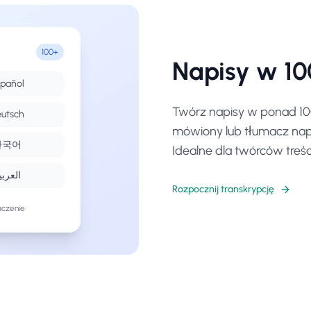
100+
Napisy w 10
pañol
Twórz napisy w ponad 10
utsch
mówiony lub tłumacz napis
한국어
Idealne dla twórców treś
العربي
Rozpocznij transkrypcję
czenie