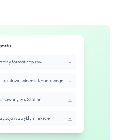
portu
salny format napisów
ki tekstowe wideo internetowego
nsowany SubStation
krypcja w zwykłym tekście