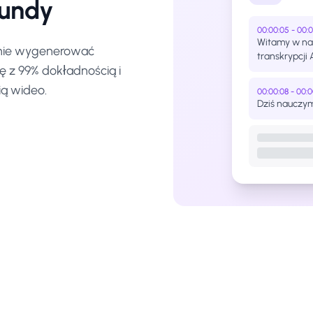
kundy
00:00:05 - 00:
Witamy w n
cznie wygenerować
transkrypcji A
ę z 99% dokładnością i
ią wideo.
00:00:08 - 00:0
Dziś nauczym