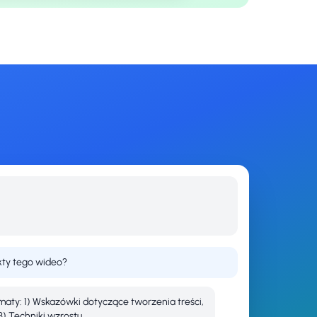
kty tego wideo?
ty: 1) Wskazówki dotyczące tworzenia treści,
) Techniki wzrostu...