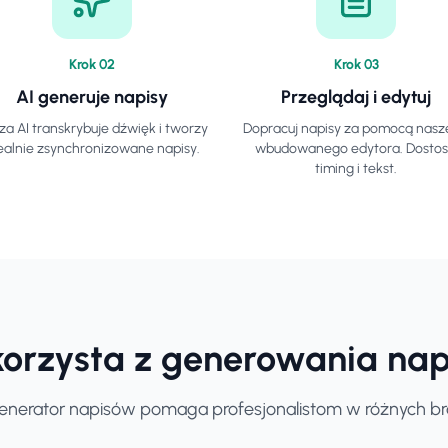
Krok
0
2
Krok
0
3
AI generuje napisy
Przeglądaj i edytuj
za AI transkrybuje dźwięk i tworzy
Dopracuj napisy za pomocą nas
ealnie zsynchronizowane napisy.
wbudowanego edytora. Dostos
timing i tekst.
korzysta z generowania na
enerator napisów pomaga profesjonalistom w różnych b