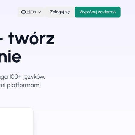
Zaloguj się
Wypróbuj za darmo
🇵🇱
PL
– twórz
nie
ga 100+ języków,
imi platformami