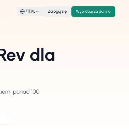
Zaloguj się
Wypróbuj za darmo
🇵🇱
PL
Rev dla
kiem, ponad 100