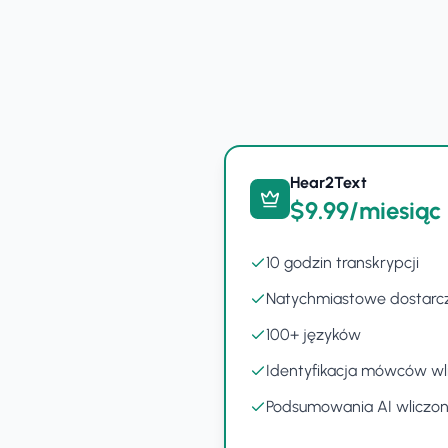
Hear2Text
$9.99/miesiąc
10 godzin transkrypcji
Natychmiastowe dostarc
100+ języków
Identyfikacja mówców wl
Podsumowania AI wliczo