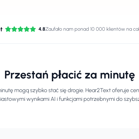
t
4.8
Zaufało nam ponad 10 000 klientów na ca
Przestań płacić za minutę
nutę mogą szybko stać się drogie. Hear2Text oferuje cen
astowymi wynikami AI i funkcjami potrzebnymi do szybsz