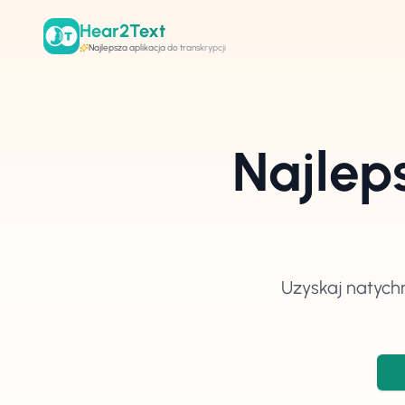
Hear2Text
Najlepsza aplikacja do transkrypcji
Najlep
Uzyskaj natych