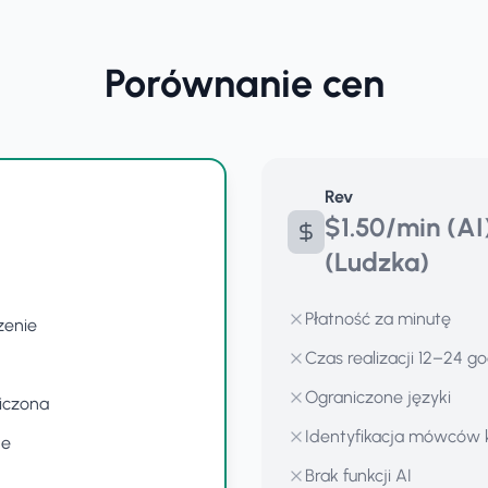
Porównanie cen
Rev
$1.50/min (AI
(Ludzka)
Płatność za minutę
zenie
Czas realizacji 12–24 g
Ograniczone języki
iczona
Identyfikacja mówców k
ne
Brak funkcji AI