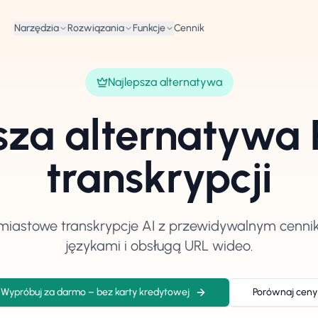
Narzędzia
Rozwiązania
Funkcje
Cennik
Najlepsza alternatywa
sza alternatywa 
transkrypcji
miastowe transkrypcje AI z przewidywalnym cenni
językami i obsługą URL wideo.
Wypróbuj za darmo – bez karty kredytowej
Porównaj ceny