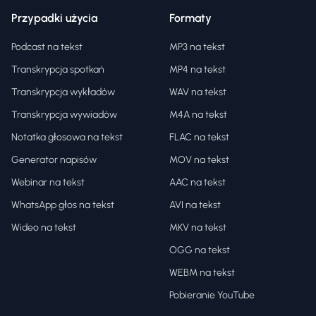
Przypadki użycia
Formaty
Podcast na tekst
MP3 na tekst
Transkrypcja spotkań
MP4 na tekst
Transkrypcja wykładów
WAV na tekst
Transkrypcja wywiadów
M4A na tekst
Notatka głosowa na tekst
FLAC na tekst
Generator napisów
MOV na tekst
Webinar na tekst
AAC na tekst
WhatsApp głos na tekst
AVI na tekst
Wideo na tekst
MKV na tekst
OGG na tekst
WEBM na tekst
Pobieranie YouTube