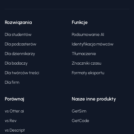
Rozwiązania
Funkcje
Dla studentów
Podsumowanie AI
Dla podcasterów
Identyfikacja mówców
Dla dziennikarzy
Tłumaczenie
Dla badaczy
Znaczniki czasu
Dla twórców treści
Formaty eksportu
Dla firm
Porównaj
Nasze inne produkty
vs Otter.ai
GetSim
vs Rev
GetCode
vs Descript