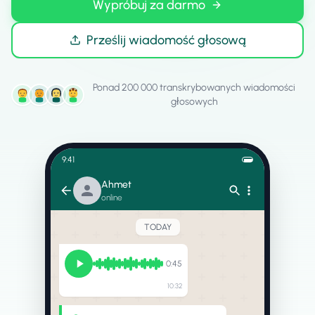
Wypróbuj za darmo
Prześlij wiadomość głosową
Ponad 200 000 transkrybowanych wiadomości
głosowych
9:41
Ahmet
online
TODAY
0:45
10:32