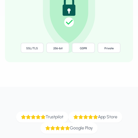
SSL/TLS
256-bit
GDPR
Private
Trustpilot
App Store
Google Play