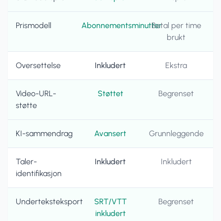
Prismodell
Abonnementsminutter
Betal per time
brukt
Oversettelse
Inkludert
Ekstra
Video-URL-
Støttet
Begrenset
støtte
KI-sammendrag
Avansert
Grunnleggende
Taler-
Inkludert
Inkludert
identifikasjon
Underteksteksport
SRT/VTT
Begrenset
inkludert