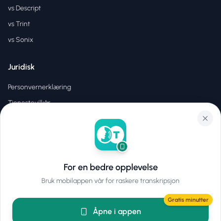
vs Descript
vs Trint
vs Sonix
Juridisk
Personvernerklæring
Tjenestevilkår
EULA
For en bedre opplevelse
©
2026
Hear2Text
.
Alle rettigheter forbeholdt.
Bruk mobilappen vår for raskere transkripsjon
Gratis minutter
Åpne i appen