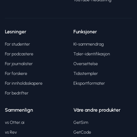
Løsninger
Funksjoner
For studenter
KI-sammendrag
For podcastere
Taler-identifikasjon
For journalister
Oversettelse
For forskere
Tidsstempler
For innholdsskapere
Eksportformater
For bedrifter
Sammenlign
Våre andre produkter
vs Otter.ai
GetSim
vs Rev
GetCode