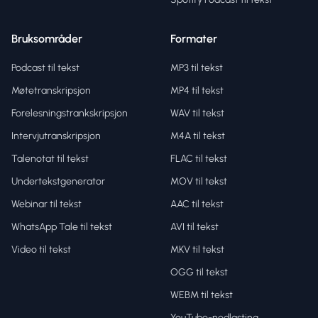
Bruksområder
Formater
Podcast til tekst
MP3 til tekst
Møtetranskripsjon
MP4 til tekst
Forelesningstrankskripsjon
WAV til tekst
Intervjutranskripsjon
M4A til tekst
Talenotat til tekst
FLAC til tekst
Undertekstgenerator
MOV til tekst
Webinar til tekst
AAC til tekst
WhatsApp Tale til tekst
AVI til tekst
Video til tekst
MKV til tekst
OGG til tekst
WEBM til tekst
YouTube-nedlasting