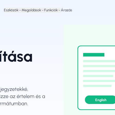
Eszközök
Megoldások
Funkciók
Árazás
ítása
 jegyzetekké,
zze az értelem és a
English
formátumban.