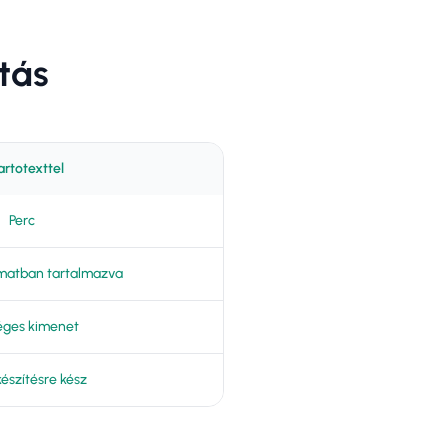
tás
rtotexttel
Perc
matban tartalmazva
éges kimenet
készítésre kész