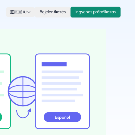
Bejelentkezés
Ingyenes próbálkozás
🇭🇺
HU
Español