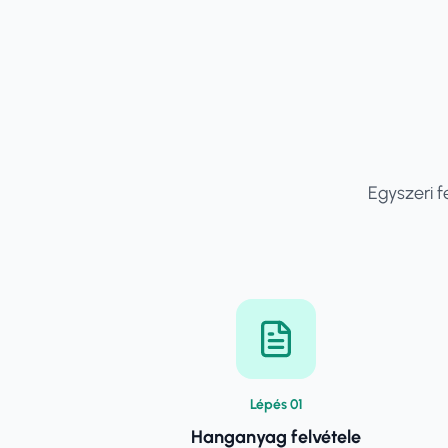
Egyszeri f
Lépés
0
1
Hanganyag felvétele