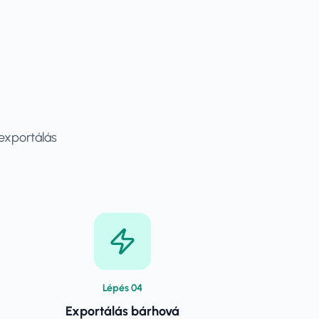
 exportálás
Lépés
0
4
Exportálás bárhová