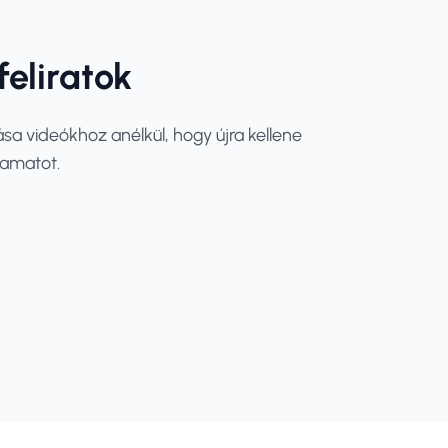
eliratok
lása videókhoz anélkül, hogy újra kellene
yamatot.