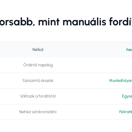
orsabb, mint manuális fordí
Nélkül
hea
Óráktól napokig
Szószintű árazás
Munkafolya
Változik a fordítótól
Egys
Nehéz szinkronizálni
Felirat