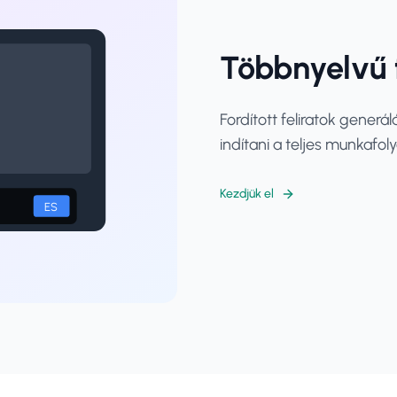
Többnyelvű f
Fordított feliratok generá
indítani a teljes munkafol
Kezdjük el
l
ES