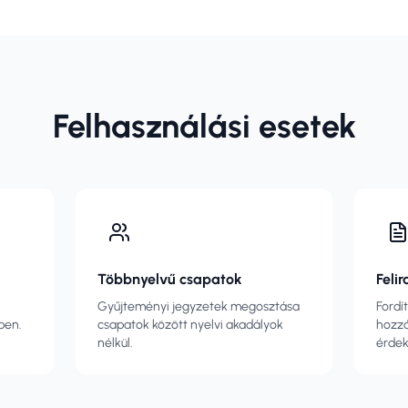
Felhasználási esetek
Többnyelvű csapatok
Felir
Gyűjteményi jegyzetek megosztása
Fordí
ben.
csapatok között nyelvi akadályok
hozzá
nélkül.
érde