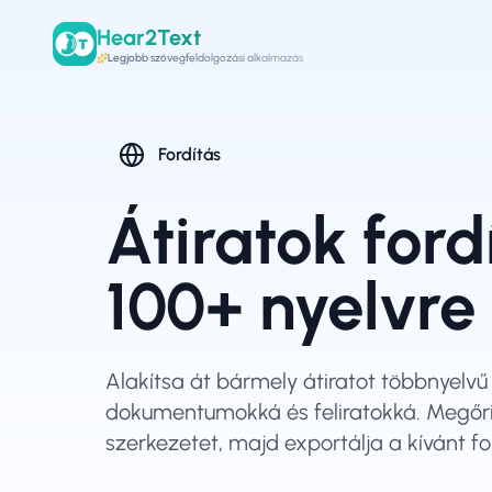
Hear2Text
Legjobb szövegfeldolgozási alkalmazás
Fordítás
Átiratok ford
100+ nyelvre
Alakítsa át bármely átiratot többnyelvű
dokumentumokká és feliratokká. Megőri
szerkezetet, majd exportálja a kívánt 