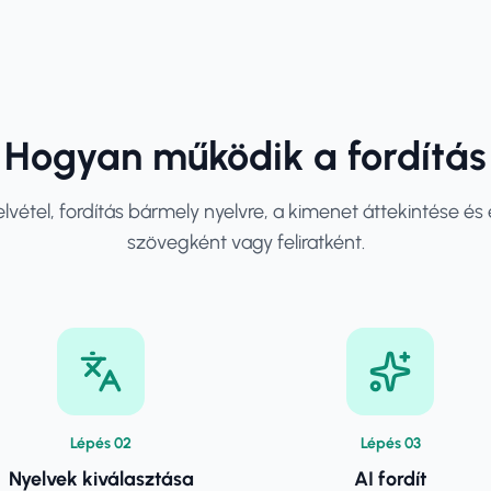
Hogyan működik a fordítás
elvétel, fordítás bármely nyelvre, a kimenet áttekintése és
szövegként vagy feliratként.
Lépés
0
2
Lépés
0
3
Nyelvek kiválasztása
AI fordít