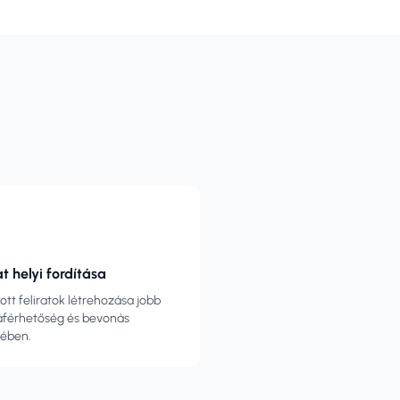
at helyi fordítása
tott feliratok létrehozása jobb
férhetőség és bevonás
kében.