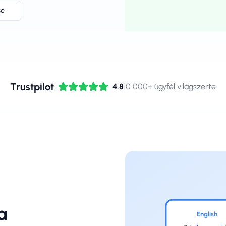
se
Trustpilot
4.8
10 000+ ügyfél világszerte
a
English