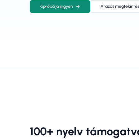
Kipróbálja ingyen
Árazás megtekinté
100+ nyelv támogatv