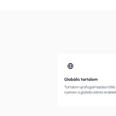
Globális tartalom
Tartalom újrafogalmazása több
nyelven a globális elérés érdeké