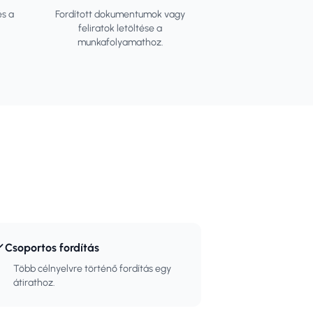
és a
Fordított dokumentumok vagy
feliratok letöltése a
munkafolyamathoz.
Csoportos fordítás
Több célnyelvre történő fordítás egy
átirathoz.