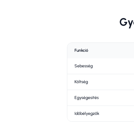
Gy
Funkció
Sebesség
Költség
Egységesítés
Időbélyegzők