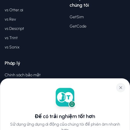
chúng tôi
vs Otter.ai
GetSim
vs Rev
GetCode
vs Descript
vs Trint
vs Sonix
Pháp lý
Chính sách bảo mật
Điều khoản dịch vụ
EULA
Để có trải nghiệm tốt hơn
©
2026
Hear2Text
.
Bảo lưu mọi quyền.
Sử dụng ứng dụng di động của chúng tôi để phiên âm nhanh