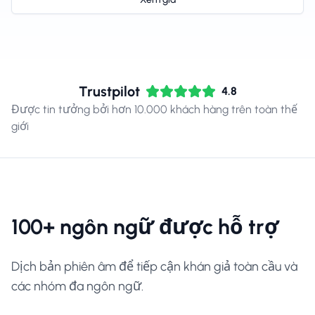
Trustpilot
4.8
Được tin tưởng bởi hơn 10.000 khách hàng trên toàn thế
giới
100+ ngôn ngữ được hỗ trợ
Dịch bản phiên âm để tiếp cận khán giả toàn cầu và
các nhóm đa ngôn ngữ.