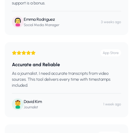
support is a bonus.
Emma Rodriguez
3 weeks ago
Social Media Manager
App Store
Accurate and Reliable
As a journalist, I need accurate transcripts from video
sources. This tool delivers every time with timestamps
included.
David Kim
1 week ago
Journalist