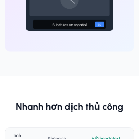
Subtítulos en español
ES
Nhanh hơn dịch thủ công
Tính
Không có
Với heartotext