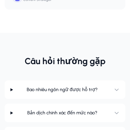
Câu hỏi thường gặp
Bao nhiêu ngôn ngữ được hỗ trợ?
Bản dịch chính xác đến mức nào?