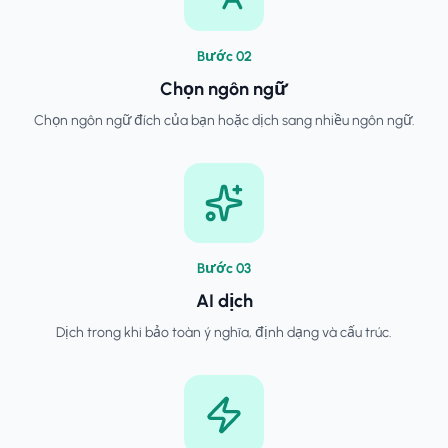
Bước
0
2
Chọn ngôn ngữ
Chọn ngôn ngữ đích của bạn hoặc dịch sang nhiều ngôn ngữ.
Bước
0
3
AI dịch
Dịch trong khi bảo toàn ý nghĩa, định dạng và cấu trúc.