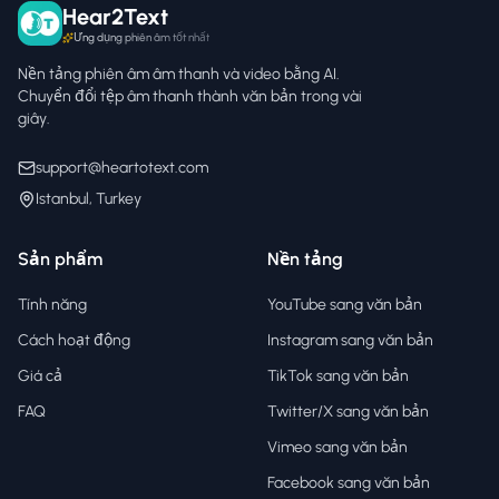
Hear2Text
Ứng dụng phiên âm tốt nhất
Nền tảng phiên âm âm thanh và video bằng AI.
Chuyển đổi tệp âm thanh thành văn bản trong vài
giây.
support@heartotext.com
Istanbul, Turkey
Sản phẩm
Nền tảng
Tính năng
YouTube sang văn bản
Cách hoạt động
Instagram sang văn bản
Giá cả
TikTok sang văn bản
FAQ
Twitter/X sang văn bản
Vimeo sang văn bản
Facebook sang văn bản