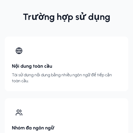
Trường hợp sử dụng
Nội dung toàn cầu
Tái sử dụng nội dung bằng nhiều ngôn ngữ để tiếp cận
toàn cầu.
Nhóm đa ngôn ngữ