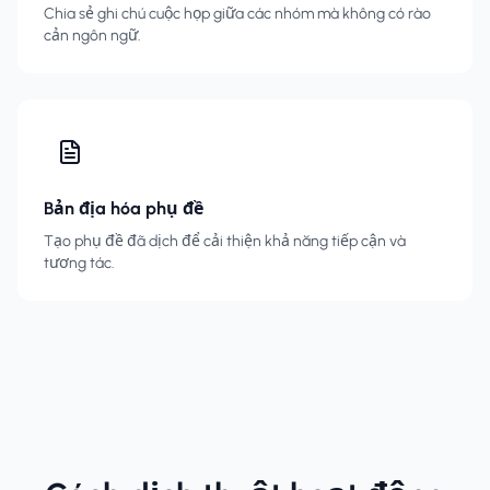
Chia sẻ ghi chú cuộc họp giữa các nhóm mà không có rào
cản ngôn ngữ.
Bản địa hóa phụ đề
Tạo phụ đề đã dịch để cải thiện khả năng tiếp cận và
tương tác.