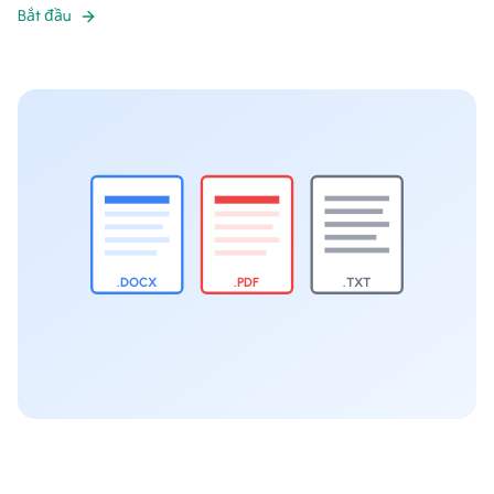
Bắt đầu
.DOCX
.PDF
.TXT