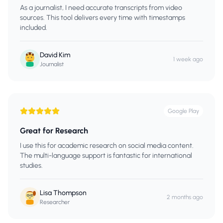
As a journalist, I need accurate transcripts from video
sources. This tool delivers every time with timestamps
included.
David Kim
1 week ago
Journalist
Google Play
Great for Research
I use this for academic research on social media content.
The multi-language support is fantastic for international
studies.
Lisa Thompson
2 months ago
Researcher