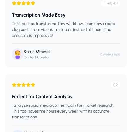
Trustpilot
Transcription Made Easy
This tool has transformed my workflow. I can now create
blog posts from videos in minutes instead of hours. The
accuracy is impressive!
Sarah Mitchell
2 weeks ago
Content Creator
G2
Perfect for Content Analysis
I analyze social media content daily for market research.
This tool saves me hours every week with its accurate
transcriptions.