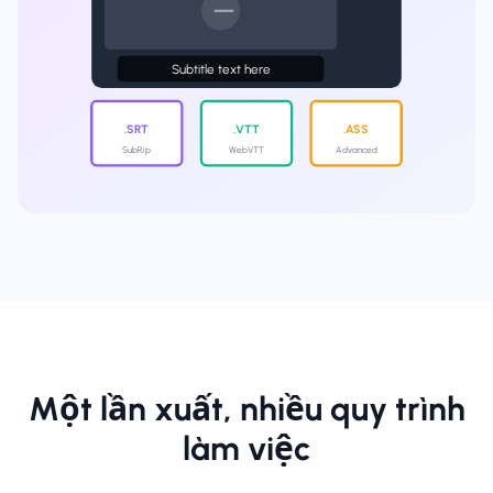
Subtitle text here
.SRT
.VTT
.ASS
SubRip
WebVTT
Advanced
Một lần xuất, nhiều quy trình
làm việc