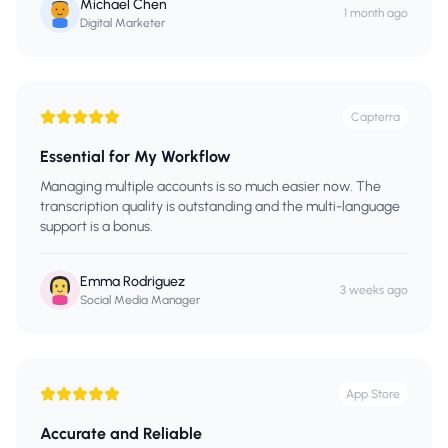
Michael Chen
1 month ago
Digital Marketer
Capterra
Essential for My Workflow
Managing multiple accounts is so much easier now. The
transcription quality is outstanding and the multi-language
support is a bonus.
Emma Rodriguez
3 weeks ago
Social Media Manager
App Store
Accurate and Reliable