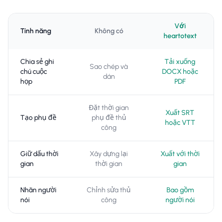
Với
Tính năng
Không có
heartotext
Chia sẻ ghi
Tải xuống
Sao chép và
chú cuộc
DOCX hoặc
dán
họp
PDF
Đặt thời gian
Xuất SRT
Tạo phụ đề
phụ đề thủ
hoặc VTT
công
Giữ dấu thời
Xây dựng lại
Xuất với thời
gian
thời gian
gian
Nhãn người
Chỉnh sửa thủ
Bao gồm
nói
công
người nói