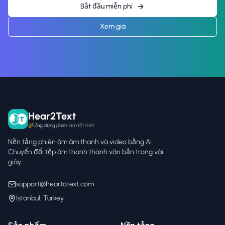
Bắt đầu miễn phí
Xem giá
Hear2Text
Ứng dụng phiên âm tốt nhất
Nền tảng phiên âm âm thanh và video bằng AI.
Chuyển đổi tệp âm thanh thành văn bản trong vài
giây.
support@heartotext.com
Istanbul, Turkey