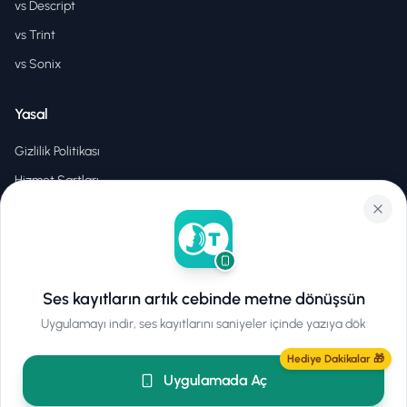
vs Descript
vs Trint
vs Sonix
Yasal
Gizlilik Politikası
Hizmet Şartları
EULA
Ses kayıtların artık cebinde metne dönüşsün
©
2026
Hear2Text
.
Tüm hakları saklıdır.
Uygulamayı indir, ses kayıtlarını saniyeler içinde yazıya dök
Hediye Dakikalar 🎁
Uygulamada Aç