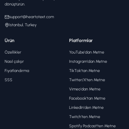
dönüştürün.
support@heartotext.com
Istanbul, Turkey
Ürün
Platformlar
Özellikler
YouTube'dan Metne
Nasıl çalışır
Instagram'dan Metne
Fiyatlandırma
TikTok'tan Metne
SSS
Twitter/X'ten Metne
Vimeo'dan Metne
Facebook'tan Metne
LinkedIn'den Metne
Twitch'ten Metne
Spotify Podcast'ten Metne