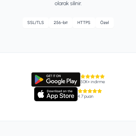
olarak silinir.
SSL/TLS
256-bit
HTTPS
Özel
50K+
indirme
4.7
puan