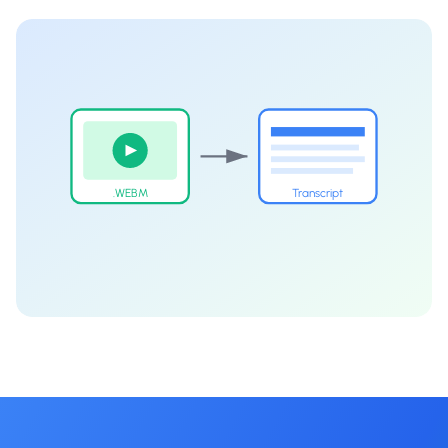
.WEBM
Transcript