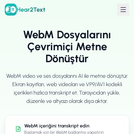
Hear2Text
WebM Dosyalarını
Çevrimiçi Metne
Dönüştür
WebM video ve ses dosyalarını AI ile metne dönüştür.
Ekran kayıtları, web videoları ve VP9/AV1 kodekli
içerikleri hızlıca transkript et. Tarayıcıdan yükle,
düzenle ve altyazı olarak dışa aktar.
WebM içeriğini transkript edin
Başlamak için bir WebM bağlantısı yapıştırın