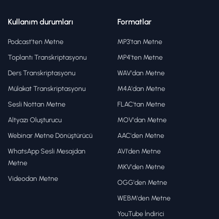
Kullanım durumları
Formatlar
Podcast'ten Metne
MP3'tan Metne
Toplantı Transkriptasyonu
MP4'ten Metne
Ders Transkriptasyonu
WAV'dan Metne
Mülakat Transkriptasyonu
M4A'dan Metne
Sesli Nottan Metne
FLAC'tan Metne
Altyazı Oluşturucu
MOV'dan Metne
Webinar Metne Dönüştürücü
AAC'den Metne
WhatsApp Sesli Mesajdan
AVI'den Metne
Metne
MKV'den Metne
Videodan Metne
OGG'den Metne
WEBM'den Metne
YouTube İndirici