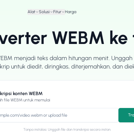
Alat
Solusi
Fitur
Harga
verter WEBM ke 
WEBM menjadi teks dalam hitungan menit. Unggah 
krip untuk diedit, diringkas, diterjemahkan, dan die
skripsi konten WEBM
h file WEBM untuk memulai
Tra
Tanpa instalasi. Unggah file dan transkripsi secara instan.