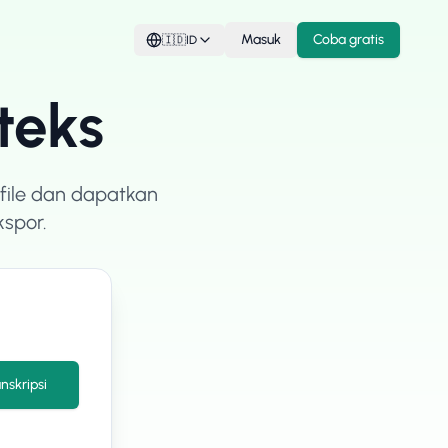
Masuk
Coba gratis
🇮🇩
ID
teks
file dan dapatkan
kspor.
nskripsi