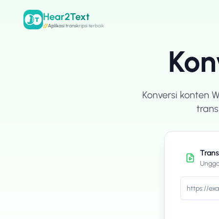
Hear2Text
Aplikasi transkripsi terbaik
Kon
Konversi konten 
trans
Tran
Ungga