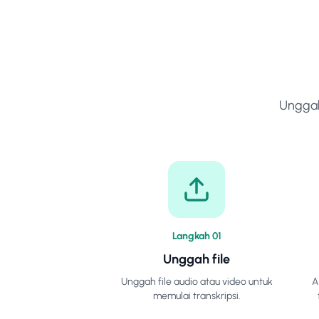
Unggah
Langkah
0
1
Unggah file
Unggah file audio atau video untuk
A
memulai transkripsi.