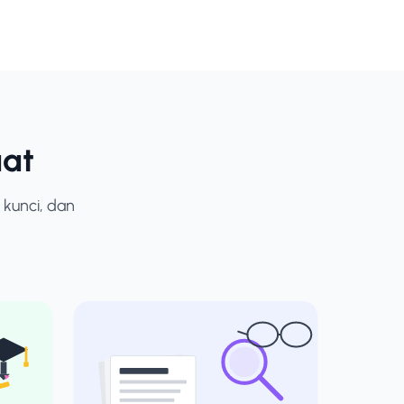
at
 kunci, dan