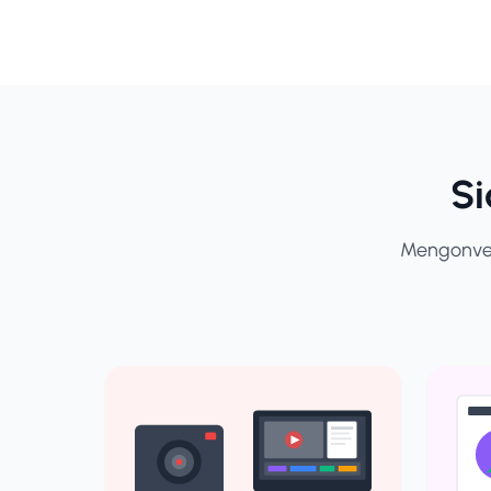
S
Mengonvers