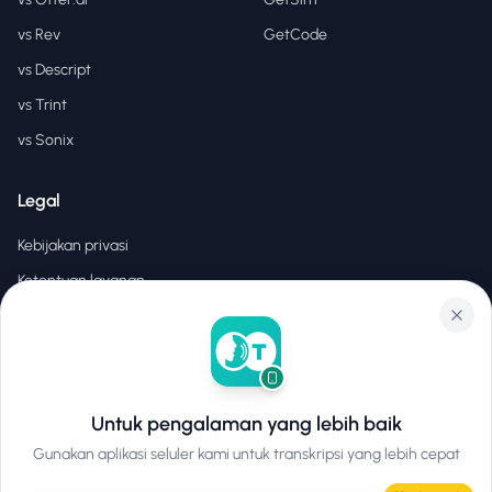
vs Rev
GetCode
vs Descript
vs Trint
vs Sonix
Legal
Kebijakan privasi
Ketentuan layanan
EULA
Untuk pengalaman yang lebih baik
©
2026
Hear2Text
.
Hak cipta dilindungi.
Gunakan aplikasi seluler kami untuk transkripsi yang lebih cepat