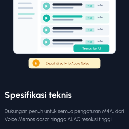
M4A
2:34
M4A
2:34
M4A
2:34
M4A
2:34
Transcribe All
Export directly to Apple Notes
N
Spesifikasi teknis
Dukungan penuh untuk semua pengaturan M4A, dari
Voice Memos dasar hingga ALAC resolusi tinggi.