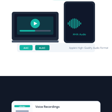
M4A Audio
Apple's High-Quality Audio Format
AAC
ALAC
Voice Recordings
Library