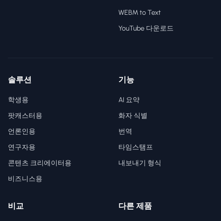
WEBM to Text
YouTube 다운로드
솔루션
기능
학생용
AI 요약
팟캐스터용
화자 식별
언론인용
번역
연구자용
타임스탬프
콘텐츠 크리에이터용
내보내기 형식
비즈니스용
비교
다른 제품