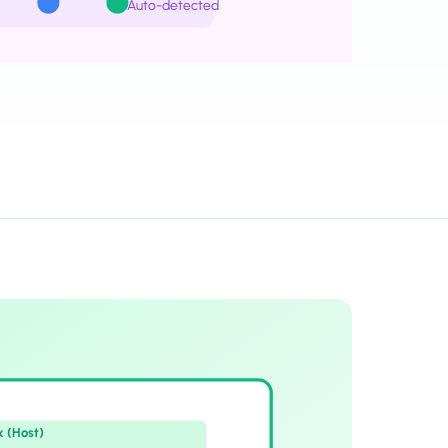
Auto-detected
x (Host)