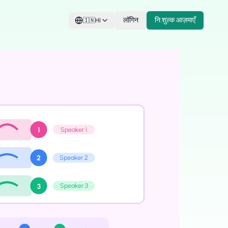
लॉगिन
नि:शुल्क आज़माएँ
🇮🇳
HI
Speaker 1
1
Speaker 2
2
Speaker 3
3