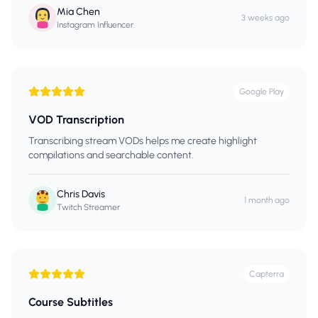
Mia Chen
3 weeks ago
Instagram Influencer
Google Play
VOD Transcription
Transcribing stream VODs helps me create highlight
compilations and searchable content.
Chris Davis
1 month ago
Twitch Streamer
Capterra
Course Subtitles