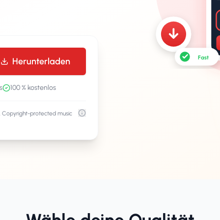
Fast
Herunterladen
s
100 % kostenlos
d. Copyright-protected music