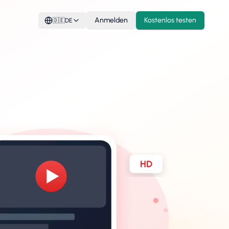
Anmelden
Kostenlos testen
🇩🇪
DE
HD