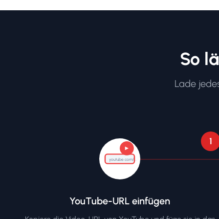
So l
Lade jedes
1
youtube.com/...
YouTube-URL einfügen