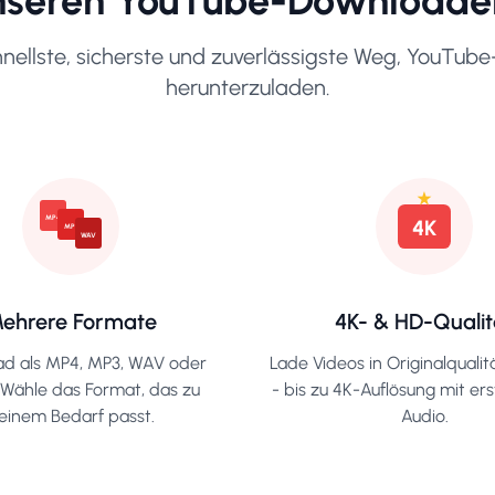
seren YouTube-Downloade
nellste, sicherste und zuverlässigste Weg, YouTub
herunterzuladen.
MP4
4K
MP3
WAV
ehrere Formate
4K- & HD-Qualit
d als MP4, MP3, WAV oder
Lade Videos in Originalqualit
Wähle das Format, das zu
- bis zu 4K-Auflösung mit er
einem Bedarf passt.
Audio.